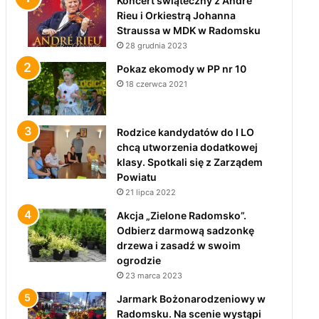
Koncert świąteczny z André
Rieu i Orkiestrą Johanna
Straussa w MDK w Radomsku
28 grudnia 2023
Pokaz ekomody w PP nr 10
18 czerwca 2021
Rodzice kandydatów do I LO
chcą utworzenia dodatkowej
klasy. Spotkali się z Zarządem
Powiatu
21 lipca 2022
Akcja „Zielone Radomsko”.
Odbierz darmową sadzonkę
drzewa i zasadź w swoim
ogrodzie
23 marca 2023
Jarmark Bożonarodzeniowy w
Radomsku. Na scenie wystąpi