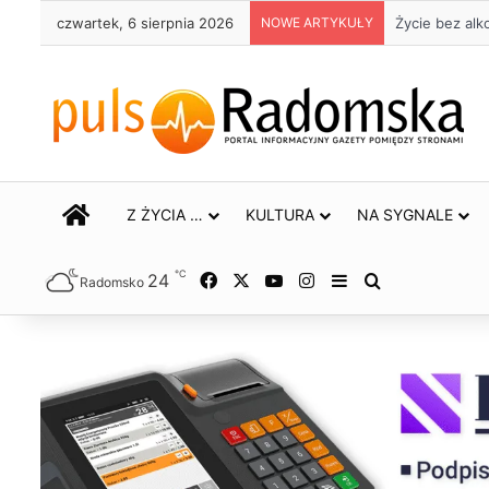
czwartek, 6 sierpnia 2026
NOWE ARTYKUŁY
Życie bez alk
STRONA GŁÓWNA
Z ŻYCIA …
KULTURA
NA SYGNALE
℃
24
Facebook
X
YouTube
Instagram
Sidebar
Szukaj
Radomsko