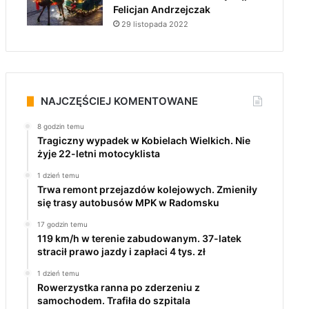
Felicjan Andrzejczak
29 listopada 2022
NAJCZĘŚCIEJ KOMENTOWANE
8 godzin temu
Tragiczny wypadek w Kobielach Wielkich. Nie
żyje 22-letni motocyklista
1 dzień temu
Trwa remont przejazdów kolejowych. Zmieniły
się trasy autobusów MPK w Radomsku
17 godzin temu
119 km/h w terenie zabudowanym. 37-latek
stracił prawo jazdy i zapłaci 4 tys. zł
1 dzień temu
Rowerzystka ranna po zderzeniu z
samochodem. Trafiła do szpitala