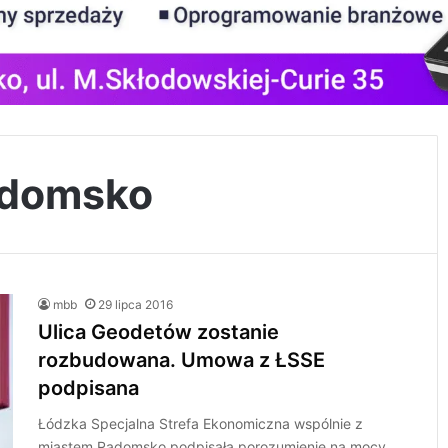
adomsko
mbb
29 lipca 2016
Ulica Geodetów zostanie
rozbudowana. Umowa z ŁSSE
podpisana
Łódzka Specjalna Strefa Ekonomiczna wspólnie z
miastem Radomsko podpisała porozumienie na mocy