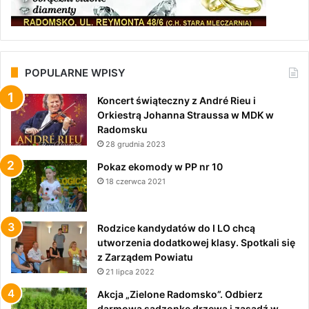
POPULARNE WPISY
Koncert świąteczny z André Rieu i
Orkiestrą Johanna Straussa w MDK w
Radomsku
28 grudnia 2023
Pokaz ekomody w PP nr 10
18 czerwca 2021
Rodzice kandydatów do I LO chcą
utworzenia dodatkowej klasy. Spotkali się
z Zarządem Powiatu
21 lipca 2022
Akcja „Zielone Radomsko”. Odbierz
darmową sadzonkę drzewa i zasadź w