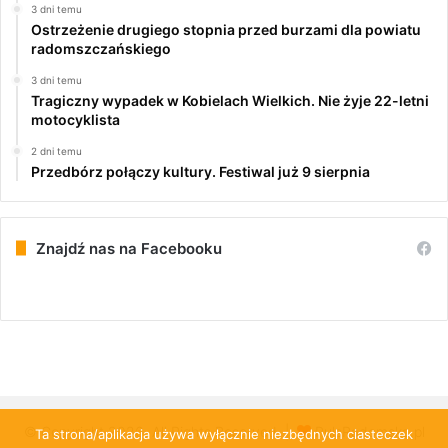
3 dni temu
Ostrzeżenie drugiego stopnia przed burzami dla powiatu
radomszczańskiego
3 dni temu
Tragiczny wypadek w Kobielach Wielkich. Nie żyje 22-letni
motocyklista
2 dni temu
Przedbórz połączy kultury. Festiwal już 9 sierpnia
Znajdź nas na Facebooku
© Copyright 2026, All Rights Reserved |
PulsRadomska.pl
Ta strona/aplikacja używa wyłącznie niezbędnych ciasteczek