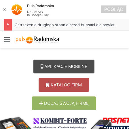
Puls Radomska
POGLĄD
✕
DARMOWY
In Google Play
Ostrzeżenie drugiego stopnia przed burzami dla powiatu radomszczańskiego
Menu
APLIKACJE MOBILNE
KATALOG FIRM
DODAJ SWOJĄ FIRMĘ