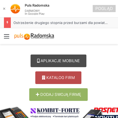
Puls Radomska
POGLĄD
✕
DARMOWY
In Google Play
Ostrzeżenie drugiego stopnia przed burzami dla powiatu radomszczańskiego
Menu
APLIKACJE MOBILNE
KATALOG FIRM
DODAJ SWOJĄ FIRMĘ