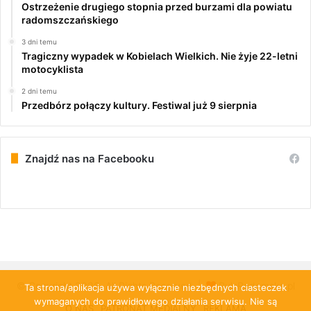
Ostrzeżenie drugiego stopnia przed burzami dla powiatu
radomszczańskiego
3 dni temu
Tragiczny wypadek w Kobielach Wielkich. Nie żyje 22-letni
motocyklista
2 dni temu
Przedbórz połączy kultury. Festiwal już 9 sierpnia
Znajdź nas na Facebooku
© Copyright 2026, All Rights Reserved |
PulsRadomska.pl
Ta strona/aplikacja używa wyłącznie niezbędnych ciasteczek
wymaganych do prawidłowego działania serwisu. Nie są
O NAS
PATRONAT MEDIALNY
REKLAMA