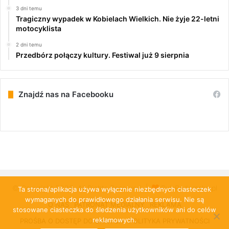
3 dni temu
Tragiczny wypadek w Kobielach Wielkich. Nie żyje 22-letni
motocyklista
2 dni temu
Przedbórz połączy kultury. Festiwal już 9 sierpnia
Znajdź nas na Facebooku
© Copyright 2026, All Rights Reserved |
PulsRadomska.pl
Ta strona/aplikacja używa wyłącznie niezbędnych ciasteczek
wymaganych do prawidłowego działania serwisu. Nie są
O NAS
PATRONAT MEDIALNY
REKLAMA
stosowane ciasteczka do śledzenia użytkowników ani do celów
reklamowych.
PROŚBA O DOSTĘP DO DANYCH
POLITYKA PRYWATNOŚCI