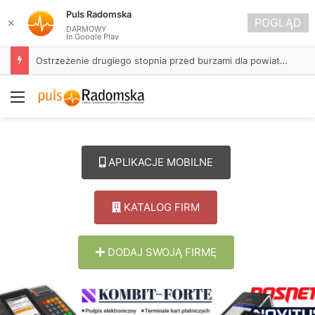
Puls Radomska
POGLĄD
✕
DARMOWY
In Google Play
Ostrzeżenie drugiego stopnia przed burzami dla powiatu radomszczańskiego
Menu
APLIKACJE MOBILNE
KATALOG FIRM
DODAJ SWOJĄ FIRMĘ