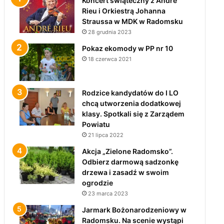
Koncert świąteczny z André
Rieu i Orkiestrą Johanna
Straussa w MDK w Radomsku
28 grudnia 2023
Pokaz ekomody w PP nr 10
18 czerwca 2021
Rodzice kandydatów do I LO
chcą utworzenia dodatkowej
klasy. Spotkali się z Zarządem
Powiatu
21 lipca 2022
Akcja „Zielone Radomsko”.
Odbierz darmową sadzonkę
drzewa i zasadź w swoim
ogrodzie
23 marca 2023
Jarmark Bożonarodzeniowy w
Radomsku. Na scenie wystąpi