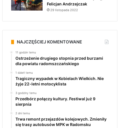
Felicjan Andrzejczak
29 listopada 2022
NAJCZĘŚCIEJ KOMENTOWANE
11 godzin temu
Ostrzeżenie drugiego stopnia przed burzami
dla powiatu radomszczańskiego
1 dzień temu
Tragiczny wypadek w Kobielach Wielkich. Nie
żyje 22-letni motocyklista
3 godziny temu
Przedbórz połączy kultury. Festiwal już 9
sierpnia
2 dni temu
Trwa remont przejazdów kolejowych. Zmieniły
się trasy autobusów MPK w Radomsku