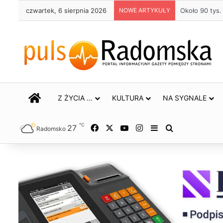
czwartek, 6 sierpnia 2026
NOWE ARTYKUŁY
Około 90 tys
STRONA GŁÓWNA
Z ŻYCIA …
KULTURA
NA SYGNALE
℃
27
Facebook
X
YouTube
Instagram
Sidebar
Szukaj
Radomsko