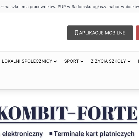
. zł na szkolenia pracowników. PUP w Radomsku ogłasza nabór wnioskó
APLIKACJE MOBILNE
LOKALNI SPOŁECZNICY
SPORT
Z ŻYCIA SZKOŁY