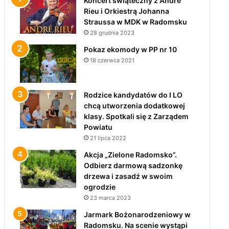
Koncert świąteczny z André
Rieu i Orkiestrą Johanna
Straussa w MDK w Radomsku
28 grudnia 2023
Pokaz ekomody w PP nr 10
18 czerwca 2021
Rodzice kandydatów do I LO
chcą utworzenia dodatkowej
klasy. Spotkali się z Zarządem
Powiatu
21 lipca 2022
Akcja „Zielone Radomsko”.
Odbierz darmową sadzonkę
drzewa i zasadź w swoim
ogrodzie
23 marca 2023
Jarmark Bożonarodzeniowy w
Radomsku. Na scenie wystąpi