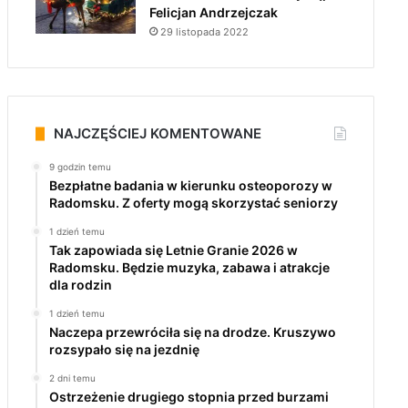
Felicjan Andrzejczak
29 listopada 2022
NAJCZĘŚCIEJ KOMENTOWANE
9 godzin temu
Bezpłatne badania w kierunku osteoporozy w
Radomsku. Z oferty mogą skorzystać seniorzy
1 dzień temu
Tak zapowiada się Letnie Granie 2026 w
Radomsku. Będzie muzyka, zabawa i atrakcje
dla rodzin
1 dzień temu
Naczepa przewróciła się na drodze. Kruszywo
rozsypało się na jezdnię
2 dni temu
Ostrzeżenie drugiego stopnia przed burzami