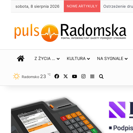
sobota, 8 sierpnia 2026
NOWE ARTYKUŁY
Ostrzeżenie dr
STRONA GŁÓWNA
Z ŻYCIA …
KULTURA
NA SYGNALE
℃
23
Facebook
X
YouTube
Instagram
Sidebar
Szukaj
Radomsko