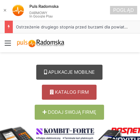
Puls Radomska
POGLĄD
✕
DARMOWY
In Google Play
Ostrzeżenie drugiego stopnia przed burzami dla powiatu radomszczańskiego
Menu
APLIKACJE MOBILNE
KATALOG FIRM
DODAJ SWOJĄ FIRMĘ