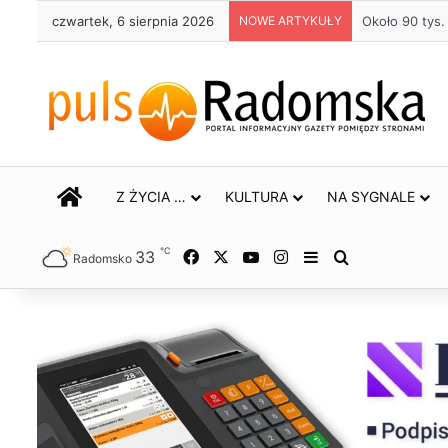
czwartek, 6 sierpnia 2026
NOWE ARTYKUŁY
Około 90 tys
STRONA GŁÓWNA
Z ŻYCIA …
KULTURA
NA SYGNALE
℃
33
Facebook
X
YouTube
Instagram
Sidebar
Szukaj
Radomsko