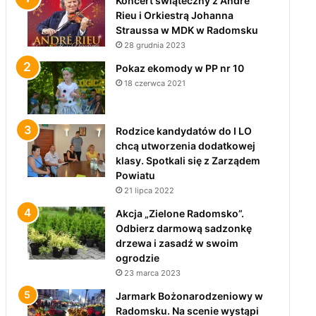
Koncert świąteczny z André
Rieu i Orkiestrą Johanna
Straussa w MDK w Radomsku
28 grudnia 2023
Pokaz ekomody w PP nr 10
18 czerwca 2021
Rodzice kandydatów do I LO
chcą utworzenia dodatkowej
klasy. Spotkali się z Zarządem
Powiatu
21 lipca 2022
Akcja „Zielone Radomsko”.
Odbierz darmową sadzonkę
drzewa i zasadź w swoim
ogrodzie
23 marca 2023
Jarmark Bożonarodzeniowy w
Radomsku. Na scenie wystąpi