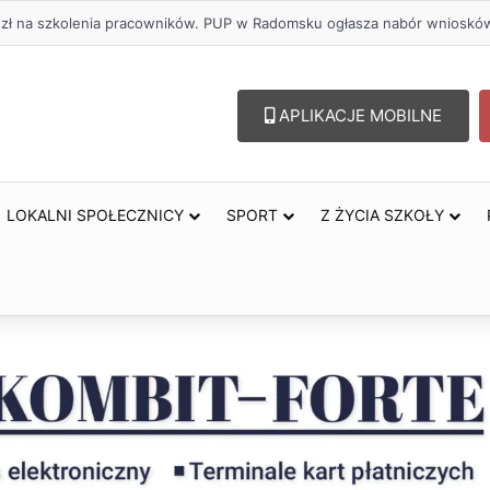
. zł na szkolenia pracowników. PUP w Radomsku ogłasza nabór wnioskó
APLIKACJE MOBILNE
LOKALNI SPOŁECZNICY
SPORT
Z ŻYCIA SZKOŁY