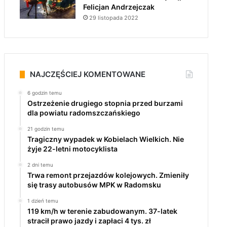
Felicjan Andrzejczak
29 listopada 2022
NAJCZĘŚCIEJ KOMENTOWANE
6 godzin temu
Ostrzeżenie drugiego stopnia przed burzami
dla powiatu radomszczańskiego
21 godzin temu
Tragiczny wypadek w Kobielach Wielkich. Nie
żyje 22-letni motocyklista
2 dni temu
Trwa remont przejazdów kolejowych. Zmieniły
się trasy autobusów MPK w Radomsku
1 dzień temu
119 km/h w terenie zabudowanym. 37-latek
stracił prawo jazdy i zapłaci 4 tys. zł