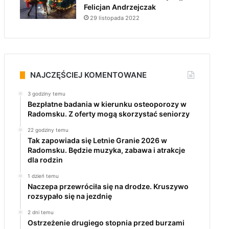
Felicjan Andrzejczak
29 listopada 2022
NAJCZĘŚCIEJ KOMENTOWANE
3 godziny temu
Bezpłatne badania w kierunku osteoporozy w
Radomsku. Z oferty mogą skorzystać seniorzy
22 godziny temu
Tak zapowiada się Letnie Granie 2026 w
Radomsku. Będzie muzyka, zabawa i atrakcje
dla rodzin
1 dzień temu
Naczepa przewróciła się na drodze. Kruszywo
rozsypało się na jezdnię
2 dni temu
Ostrzeżenie drugiego stopnia przed burzami