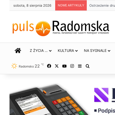
sobota, 8 sierpnia 2026
NOWE ARTYKUŁY
Ostrzeżenie dr
STRONA GŁÓWNA
Z ŻYCIA …
KULTURA
NA SYGNALE
℃
22
Facebook
X
YouTube
Instagram
Sidebar
Szukaj
Radomsko