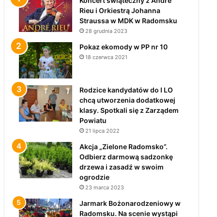
Koncert świąteczny z André
Rieu i Orkiestrą Johanna
Straussa w MDK w Radomsku
28 grudnia 2023
Pokaz ekomody w PP nr 10
18 czerwca 2021
Rodzice kandydatów do I LO
chcą utworzenia dodatkowej
klasy. Spotkali się z Zarządem
Powiatu
21 lipca 2022
Akcja „Zielone Radomsko”.
Odbierz darmową sadzonkę
drzewa i zasadź w swoim
ogrodzie
23 marca 2023
Jarmark Bożonarodzeniowy w
Radomsku. Na scenie wystąpi