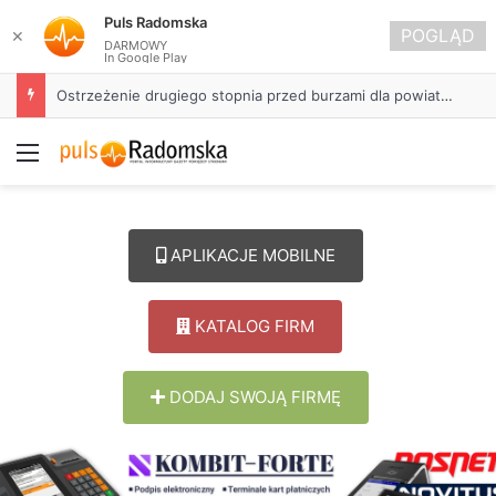
Puls Radomska
POGLĄD
✕
DARMOWY
In Google Play
Ostrzeżenie drugiego stopnia przed burzami dla powiatu radomszczańskiego
Menu
APLIKACJE MOBILNE
KATALOG FIRM
DODAJ SWOJĄ FIRMĘ