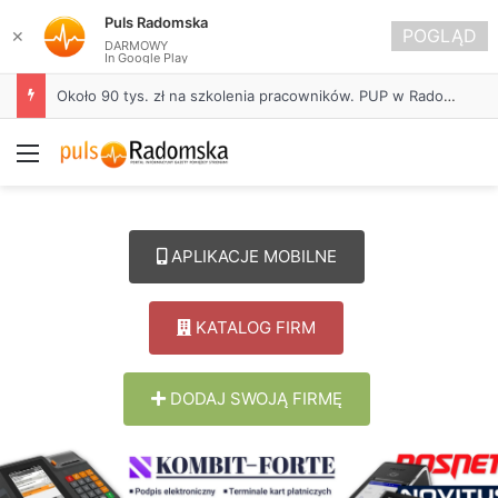
Puls Radomska
POGLĄD
✕
DARMOWY
In Google Play
Około 90 tys. zł na szkolenia pracowników. PUP w Radomsku ogłasza nabór wniosków
Menu
APLIKACJE MOBILNE
KATALOG FIRM
DODAJ SWOJĄ FIRMĘ