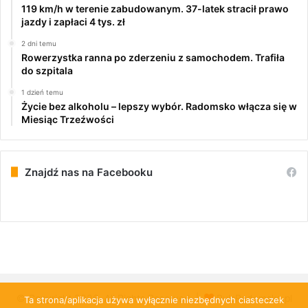
119 km/h w terenie zabudowanym. 37-latek stracił prawo
jazdy i zapłaci 4 tys. zł
2 dni temu
Rowerzystka ranna po zderzeniu z samochodem. Trafiła
do szpitala
1 dzień temu
Życie bez alkoholu – lepszy wybór. Radomsko włącza się w
Miesiąc Trzeźwości
Znajdź nas na Facebooku
© Copyright 2026, All Rights Reserved |
PulsRadomska.pl
Ta strona/aplikacja używa wyłącznie niezbędnych ciasteczek