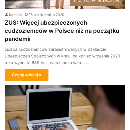
Karolina
23 października 2020
ZUS: Więcej ubezpieczonych
cudzoziemców w Polsce niż na początku
pandemii
Liczba cudzoziemców zarejestrowanych w Zakładzie
Ubezpieczeń Społecznych w kraju, na koniec września 2020
roku wynosiła 689 tys., co oznacza wzrost…
Czytaj więcej »