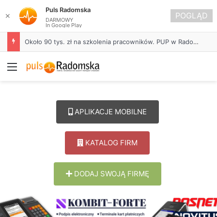
Puls Radomska
POGLĄD
✕
DARMOWY
In Google Play
Około 90 tys. zł na szkolenia pracowników. PUP w Radomsku ogłasza nabór wniosków
Menu
APLIKACJE MOBILNE
KATALOG FIRM
DODAJ SWOJĄ FIRMĘ