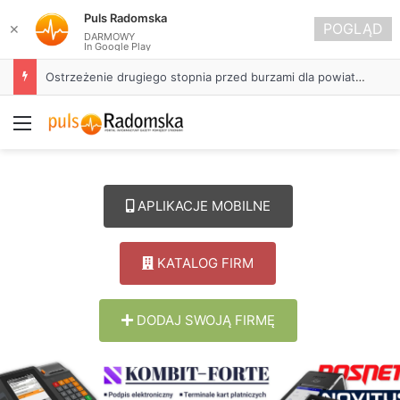
Puls Radomska
POGLĄD
✕
DARMOWY
In Google Play
Około 90 tys. zł na szkolenia pracowników. PUP w Radomsku ogłasza nabór wniosków
Menu
APLIKACJE MOBILNE
KATALOG FIRM
DODAJ SWOJĄ FIRMĘ