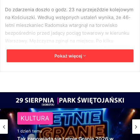
Do zdarzenia doszło o godz. 23 na przejeździe kolejowym
na Kościuszki. Według wstępnych ustaleń wynika, że 46-
letni mieszkaniec Radomska wtargnął na torowisko
bezpośrednio przed jadący pociąg towarowy w kierunku
Warszawy. Mężczyzna zginął na miejscu. Po kilku
godzinach policjanci ustalili jego tożsamość. Przy
Pokaż więcej
mężczyźnie nie znaleziono pożegnalnego listu. Komenda
Powiatowa Policji prowadzi śledztwo w tej sprawie.
Chcesz być na bieżąco - zainstaluj
naszą aplikację na swoim telefonie!
KULTURA
1 dzień temu
Tak zapowiada się Letnie Granie 2026 w