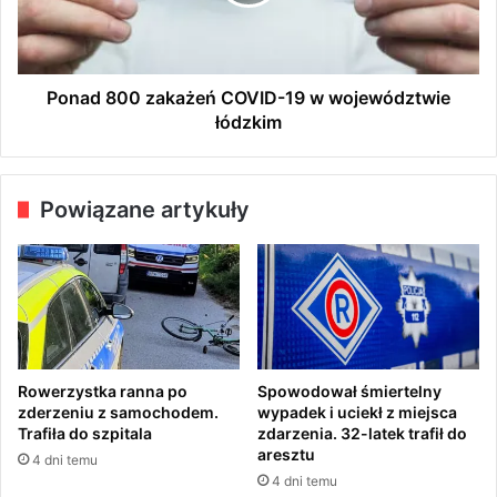
w
8
a
0
r
0
t
z
y
a
Ponad 800 zakażeń COVID-19 w województwie
p
k
łódzkim
o
a
r
ż
e
e
Powiązane artykuły
m
ń
o
C
n
O
c
V
i
I
e
D
-
1
Rowerzystka ranna po
Spowodował śmiertelny
9
zderzeniu z samochodem.
wypadek i uciekł z miejsca
w
Trafiła do szpitala
zdarzenia. 32-latek trafił do
w
aresztu
4 dni temu
o
4 dni temu
j