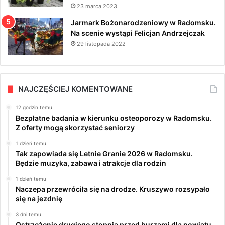
23 marca 2023
Jarmark Bożonarodzeniowy w Radomsku.
Na scenie wystąpi Felicjan Andrzejczak
29 listopada 2022
NAJCZĘŚCIEJ KOMENTOWANE
12 godzin temu
Bezpłatne badania w kierunku osteoporozy w Radomsku.
Z oferty mogą skorzystać seniorzy
1 dzień temu
Tak zapowiada się Letnie Granie 2026 w Radomsku.
Będzie muzyka, zabawa i atrakcje dla rodzin
1 dzień temu
Naczepa przewróciła się na drodze. Kruszywo rozsypało
się na jezdnię
3 dni temu
Ostrzeżenie drugiego stopnia przed burzami dla powiatu