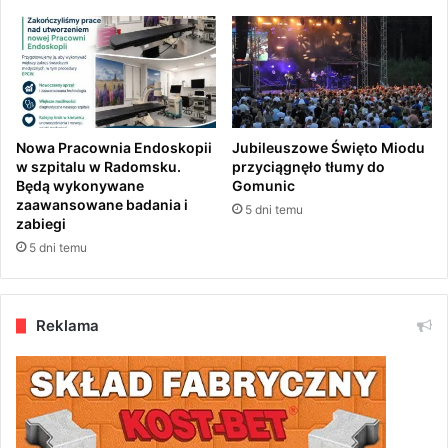
e
w
ó
d
z
t
w
Nowa Pracownia Endoskopii
Jubileuszowe Święto Miodu
i
w szpitalu w Radomsku.
przyciągnęło tłumy do
e
Będą wykonywane
Gomunic
zaawansowane badania i
ł
5 dni temu
zabiegi
ó
d
5 dni temu
z
k
i
Reklama
m