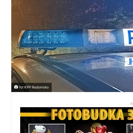
fot KPP Radomsko
R