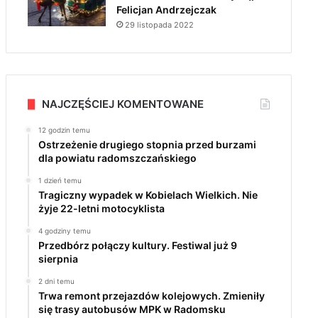
Felicjan Andrzejczak
29 listopada 2022
NAJCZĘŚCIEJ KOMENTOWANE
12 godzin temu
Ostrzeżenie drugiego stopnia przed burzami
dla powiatu radomszczańskiego
1 dzień temu
Tragiczny wypadek w Kobielach Wielkich. Nie
żyje 22-letni motocyklista
4 godziny temu
Przedbórz połączy kultury. Festiwal już 9
sierpnia
2 dni temu
Trwa remont przejazdów kolejowych. Zmieniły
się trasy autobusów MPK w Radomsku