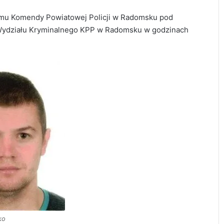
mu Komendy Powiatowej Policji w Radomsku pod
 Wydziału Kryminalnego KPP w Radomsku w godzinach
119 km/h w terenie zabudowanym. 37-
latek stracił prawo jazdy i zapłaci 4 tys. zł
ko