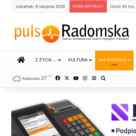
czwartek, 6 sierpnia 2026
NOWE ARTYKUŁY
Życie bez alk
STRONA GŁÓWNA
Z ŻYCIA …
KULTURA
NA SYGNALE
℃
27
Facebook
X
YouTube
Instagram
Sidebar
Szukaj
Radomsko