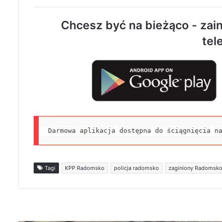
Chcesz być na bieżąco - zain
tel
Darmowa aplikacja dostępna do ściągnięcia n
Tagi
KPP Radomsko
policja radomsko
zaginiony Radomsk