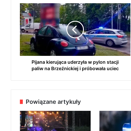
P
i
j
a
n
a
k
i
e
r
Pijana kierująca uderzyła w pylon stacji
u
paliw na Brzeźnickiej i próbowała uciec
j
ą
c
a
u
Powiązane artykuły
d
e
r
z
y