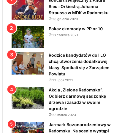
Koncert świąteczny z André
Rieu i Orkiestrą Johanna
Straussa w MDK w Radomsku
28 grudnia 2023
Pokaz ekomody w PP nr 10
18 czerwca 2021
Rodzice kandydatów do I LO
chcą utworzenia dodatkowej
klasy. Spotkali się z Zarządem
Powiatu
21 lipca 2022
Akcja „Zielone Radomsko”.
Odbierz darmową sadzonkę
drzewa i zasadź w swoim
ogrodzie
23 marca 2023
Jarmark Bożonarodzeniowy w
Radomsku. Na scenie wystąpi