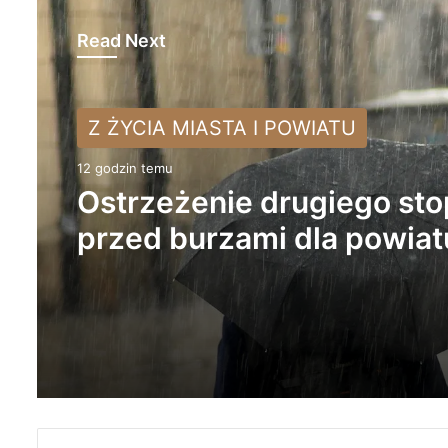
Read Next
NA SYGNALE
Z ŻYCIA MIASTA I POWIATU
1 dzień temu
12 godzin temu
Tragiczny wypadek w
Kobielach Wielkich. Nie ż
Ostrzeżenie drugiego sto
22-letni motocyklista
przed burzami dla powiat
radomszczańskiego