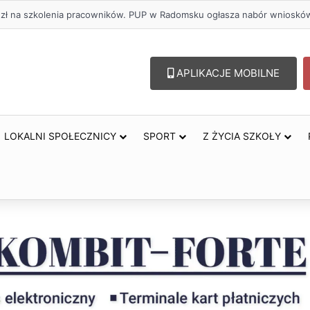
oholu – lepszy wybór. Radomsko włącza się w Miesiąc Trzeźwości
APLIKACJE MOBILNE
LOKALNI SPOŁECZNICY
SPORT
Z ŻYCIA SZKOŁY