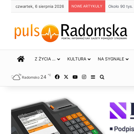
czwartek, 6 sierpnia 2026
NOWE ARTYKUŁY
Życie bez alk
STRONA GŁÓWNA
Z ŻYCIA …
KULTURA
NA SYGNALE
℃
24
Facebook
X
YouTube
Instagram
Sidebar
Szukaj
Radomsko