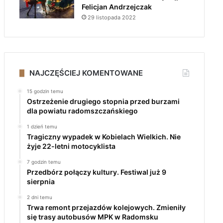
Felicjan Andrzejczak
29 listopada 2022
NAJCZĘŚCIEJ KOMENTOWANE
15 godzin temu
Ostrzeżenie drugiego stopnia przed burzami
dla powiatu radomszczańskiego
1 dzień temu
Tragiczny wypadek w Kobielach Wielkich. Nie
żyje 22-letni motocyklista
7 godzin temu
Przedbórz połączy kultury. Festiwal już 9
sierpnia
2 dni temu
Trwa remont przejazdów kolejowych. Zmieniły
się trasy autobusów MPK w Radomsku