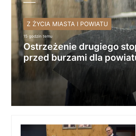
Z ŻYCIA MIASTA I POWIATU
15 godzin temu
Ostrzeżenie drugiego sto
przed burzami dla powiat
radomszczańskiego
M
e