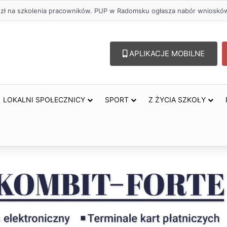
oholu – lepszy wybór. Radomsko włącza się w Miesiąc Trzeźwości
APLIKACJE MOBILNE
LOKALNI SPOŁECZNICY
SPORT
Z ŻYCIA SZKOŁY