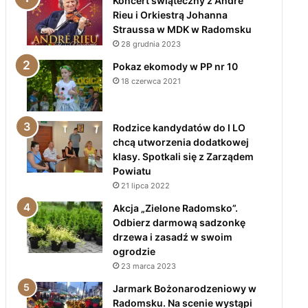
Koncert świąteczny z André
Rieu i Orkiestrą Johanna
Straussa w MDK w Radomsku
28 grudnia 2023
Pokaz ekomody w PP nr 10
18 czerwca 2021
Rodzice kandydatów do I LO
chcą utworzenia dodatkowej
klasy. Spotkali się z Zarządem
Powiatu
21 lipca 2022
Akcja „Zielone Radomsko”.
Odbierz darmową sadzonkę
drzewa i zasadź w swoim
ogrodzie
23 marca 2023
Jarmark Bożonarodzeniowy w
Radomsku. Na scenie wystąpi