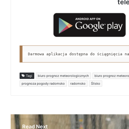
tel
Darmowa aplikacja dostępna do ściągnięcia n
Tagi
biuro prognoz meteorologicznych
biuro prognoz meteor
prognoza pogody radomsko
radomsko
Ślisko
Read Next