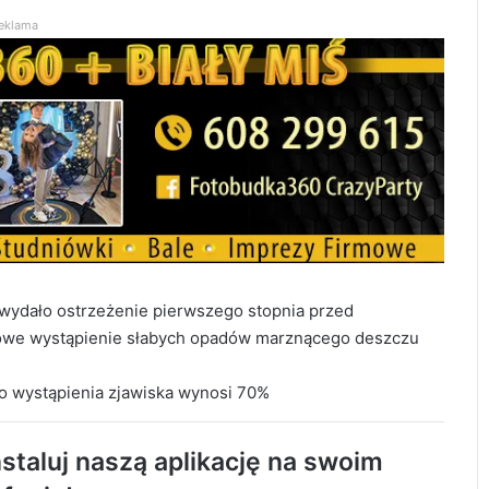
eklama
wydało ostrzeżenie pierwszego stopnia przed
owe wystąpienie słabych opadów marznącego deszczu
o wystąpienia zjawiska wynosi 70%
staluj naszą aplikację na swoim
119 km/h w terenie zabudowanym. 37-