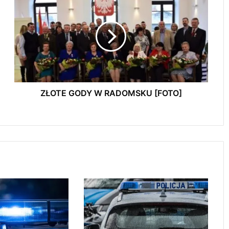
Ł
Policja poszukuje zaginionej 20-letniej
O
Marii Łengowik. Liczy się każda informacja
T
E
G
O
Rozgrzany samochód to śmiertelna
D
pułapka. Policja przypomina o zasadach
Y
bezpieczeństwa
W
ZŁOTE GODY W RADOMSKU [FOTO]
R
Zderzenie dwóch samochodów w gminie
A
Żytno. Droga zablokowana
D
O
M
Wołanie o pomoc z zarośli. Policjanci
S
uratowali 54-latka
K
U
[
F
Naczepa przewróciła się na drodze.
O
Kruszywo rozsypało się na jezdnię
T