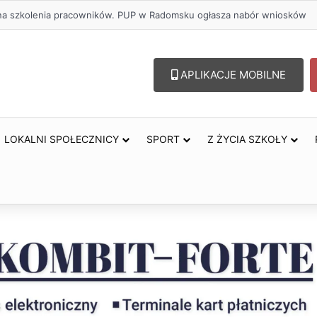
lu – lepszy wybór. Radomsko włącza się w Miesiąc Trzeźwości
APLIKACJE MOBILNE
LOKALNI SPOŁECZNICY
SPORT
Z ŻYCIA SZKOŁY