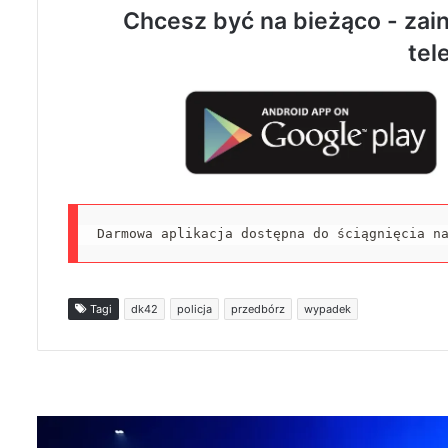
Chcesz być na bieżąco - zain
tel
Darmowa aplikacja dostępna do ściągnięcia n
Tagi
dk42
policja
przedbórz
wypadek