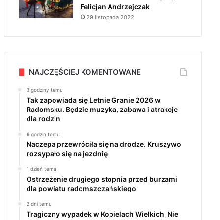
Felicjan Andrzejczak
29 listopada 2022
NAJCZĘŚCIEJ KOMENTOWANE
3 godziny temu
Tak zapowiada się Letnie Granie 2026 w
Radomsku. Będzie muzyka, zabawa i atrakcje
dla rodzin
6 godzin temu
Naczepa przewróciła się na drodze. Kruszywo
rozsypało się na jezdnię
1 dzień temu
Ostrzeżenie drugiego stopnia przed burzami
dla powiatu radomszczańskiego
2 dni temu
Tragiczny wypadek w Kobielach Wielkich. Nie