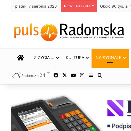
piątek, 7 sierpnia 2026
NOWE ARTYKUŁY
Życie bez alkoho
STRONA GŁÓWNA
Z ŻYCIA …
KULTURA
NA SYGNALE
℃
24
Facebook
X
YouTube
Instagram
Sidebar
Szukaj
Radomsko