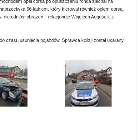
samochodem opel corsa po opuszczeniu ronda zjechał na
 naprzeciwka 66-latkiem, który kierował również oplem corsą.
 nie odniósł obrażeń – relacjonuje Wojciech Auguścik z
 do czasu usunięcia pojazdów. Sprawca kolizji został ukarany
Motocyklista zderzył się z dzikim
zwierzęciem. Trafił do szpitala