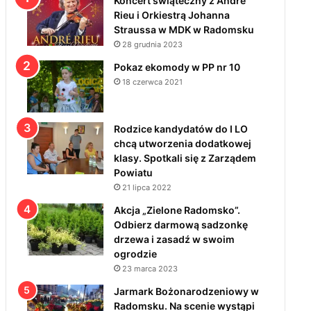
Koncert świąteczny z André
Rieu i Orkiestrą Johanna
Straussa w MDK w Radomsku
28 grudnia 2023
Pokaz ekomody w PP nr 10
18 czerwca 2021
Rodzice kandydatów do I LO
chcą utworzenia dodatkowej
klasy. Spotkali się z Zarządem
Powiatu
21 lipca 2022
Akcja „Zielone Radomsko”.
Odbierz darmową sadzonkę
drzewa i zasadź w swoim
ogrodzie
23 marca 2023
Jarmark Bożonarodzeniowy w
Radomsku. Na scenie wystąpi