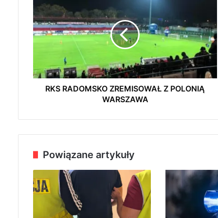
K
S
R
A
D
O
M
S
K
RKS RADOMSKO ZREMISOWAŁ Z POLONIĄ
O
WARSZAWA
Z
R
E
M
I
Powiązane artykuły
S
O
W
A
Ł
Z