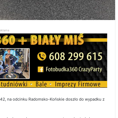
eklama
j 42, na odcinku Radomsko-Końskie doszło do wypadku z