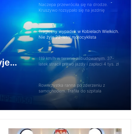
Tragiczny wypadek w Kobielach Wielkich.
Nie żyje 22-letni motocyklista
119 km/h w terenie zabudowanym. 37-
latek stracił prawo jazdy i zapłaci 4 tys. zł
Rowerzystka ranna po zderzeniu z
samochodem. Trafiła do szpitala
yje
racił
Spowodował śmiertelny wypadek i uciekł z
. zł
miejsca zdarzenia. 32-latek trafił do
aresztu
Motocyklista zderzył się z dzikim
zwierzęciem. Trafił do szpitala
Z