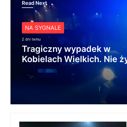
Read Next
NA SYGNALE
NA SYGNALE
2 dni temu
2 dni temu
Tragiczny wypadek w
119 km/h w terenie
Kobielach Wielkich. Nie ż
zabudowanym. 37-latek st
22-letni motocyklista
prawo jazdy i zapłaci 4 tys
R