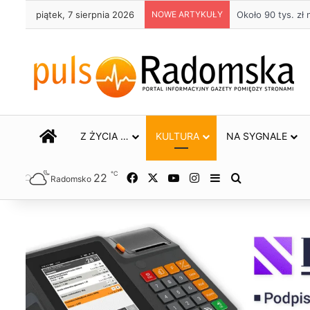
piątek, 7 sierpnia 2026
NOWE ARTYKUŁY
Życie bez alkoho
STRONA GŁÓWNA
Z ŻYCIA …
KULTURA
NA SYGNALE
℃
22
Facebook
X
YouTube
Instagram
Sidebar
Szukaj
Radomsko