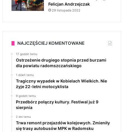
Felicjan Andrzejczak
29 listopada 2022
NAJCZĘŚCIEJ KOMENTOWANE
17 godzin temu
Ostrzeżenie drugiego stopnia przed burzami
dla powiatu radomszczańskiego
1 dzień temu
Tragiczny wypadek w Kobielach Wielkich. Nie
żyje 22-letni motocyklista
9 godzin temu
Przedbórz połączy kultury. Festiwal już 9
sierpnia
2 dni temu
Trwa remont przejazdów kolejowych. Zmieniły
się trasy autobusów MPK w Radomsku