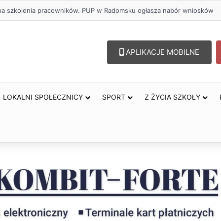
lu – lepszy wybór. Radomsko włącza się w Miesiąc Trzeźwości
APLIKACJE MOBILNE
LOKALNI SPOŁECZNICY
SPORT
Z ŻYCIA SZKOŁY