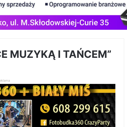
E MUZYKĄ I TAŃCEM”
eklama