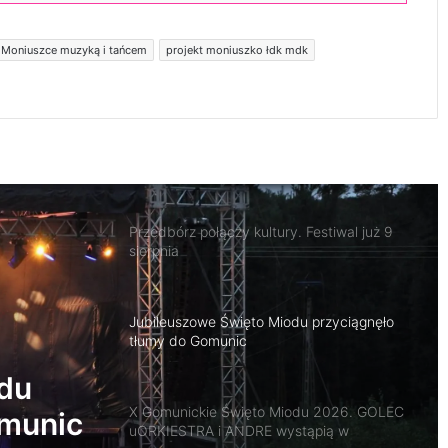
 Moniuszce muzyką i tańcem
projekt moniuszko łdk mdk
Kino na Leżakach wraca do Radomska.
Już w niedzielę seans pod gołym niebem
Przedbórz połączy kultury. Festiwal już 9
sierpnia
Jubileuszowe Święto Miodu przyciągnęło
tłumy do Gomunic
X Gomunickie Święto Miodu 2026. GOLEC
uORKIESTRA i ANDRE wystąpią w
Gomunicach
du
Historia kościoła św. Marii Magdaleny
A i
tematem kolejnej „Niedzieli z historią”