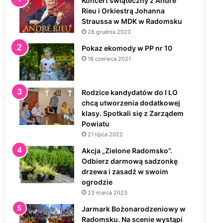
Koncert świąteczny z André
Rieu i Orkiestrą Johanna
Straussa w MDK w Radomsku
28 grudnia 2023
Pokaz ekomody w PP nr 10
18 czerwca 2021
Rodzice kandydatów do I LO
chcą utworzenia dodatkowej
klasy. Spotkali się z Zarządem
Powiatu
21 lipca 2022
Akcja „Zielone Radomsko”.
Odbierz darmową sadzonkę
drzewa i zasadź w swoim
ogrodzie
23 marca 2023
Jarmark Bożonarodzeniowy w
Radomsku. Na scenie wystąpi