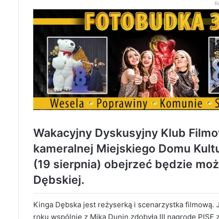
R
Wakacyjny Dyskusyjny Klub Filmo
kameralnej Miejskiego Domu Kultu
(19 sierpnia) obejrzeć będzie moż
Dębskiej.
Kinga Dębska jest reżyserką i scenarzystka filmową. 
roku wspólnie z Miką Dunin zdobyła III nagrodę PISF