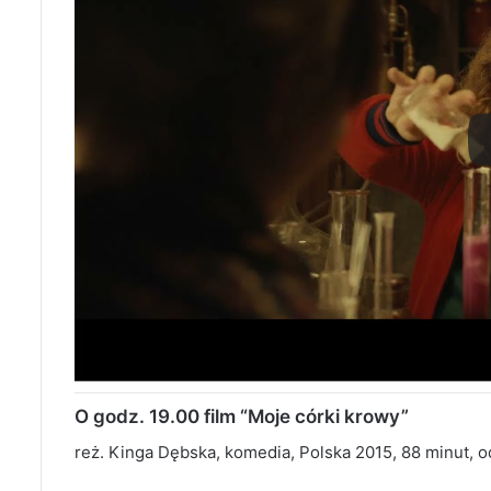
O godz. 19.00 film “Moje córki krowy”
reż. Kinga Dębska, komedia, Polska 2015, 88 minut, od