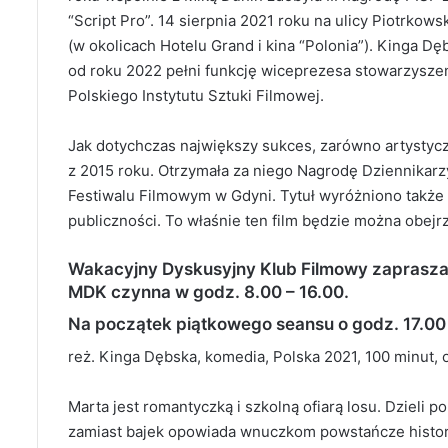
“Script Pro”. 14 sierpnia 2021 roku na ulicy Piotrkow
(w okolicach Hotelu Grand i kina “Polonia”). Kinga D
od roku 2022 pełni funkcję wiceprezesa stowarzyszen
Polskiego Instytutu Sztuki Filmowej.
Jak dotychczas największy sukces, zarówno artystyczny
z 2015 roku. Otrzymała za niego Nagrodę Dziennikarz
Festiwalu Filmowym w Gdyni. Tytuł wyróżniono także
publiczności. To właśnie ten film będzie można obe
Wakacyjny Dyskusyjny Klub Filmowy zaprasza na
MDK czynna w godz. 8.00 – 16.00.
Na początek piątkowego seansu o godz. 17.00 w
reż. Kinga Dębska, komedia, Polska 2021, 100 minut, o
Marta jest romantyczką i szkolną ofiarą losu. Dzieli po
zamiast bajek opowiada wnuczkom powstańcze histori