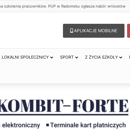
lu – lepszy wybór. Radomsko włącza się w Miesiąc Trzeźwości
APLIKACJE MOBILNE
LOKALNI SPOŁECZNICY
SPORT
Z ŻYCIA SZKOŁY