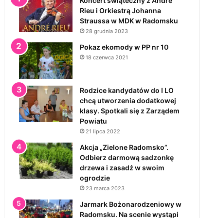
Koncert świąteczny z André
Rieu i Orkiestrą Johanna
Straussa w MDK w Radomsku
28 grudnia 2023
Pokaz ekomody w PP nr 10
18 czerwca 2021
Rodzice kandydatów do I LO
chcą utworzenia dodatkowej
klasy. Spotkali się z Zarządem
Powiatu
21 lipca 2022
Akcja „Zielone Radomsko”.
Odbierz darmową sadzonkę
drzewa i zasadź w swoim
ogrodzie
23 marca 2023
Jarmark Bożonarodzeniowy w
Radomsku. Na scenie wystąpi