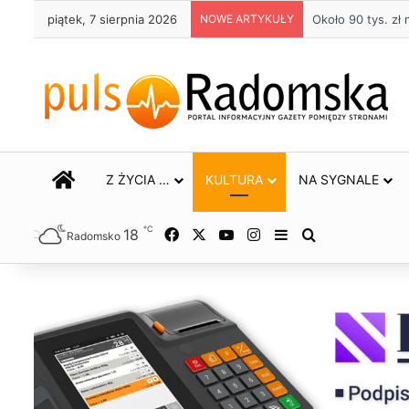
piątek, 7 sierpnia 2026
NOWE ARTYKUŁY
Życie bez alkoho
STRONA GŁÓWNA
Z ŻYCIA …
KULTURA
NA SYGNALE
℃
18
Facebook
X
YouTube
Instagram
Sidebar
Szukaj
Radomsko