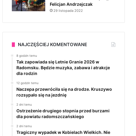
Felicjan Andrzejczak
29 listopada 2022
NAJCZĘŚCIEJ KOMENTOWANE
8 godzin temu
Tak zapowiada się Letnie Granie 2026 w
Radomsku. Będzie muzyka, zabawa i atrakcje
dla rodzin
12 godzin temu
Naczepa przewróciła się na drodze. Kruszywo
rozsypało się na jezdnię
2 dni temu
Ostrzeżenie drugiego stopnia przed burzami
dla powiatu radomszczańskiego
2 dni temu
Tragiczny wypadek w Kobielach Wielkich. Nie