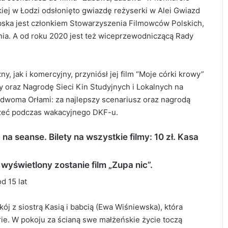
skiej w Łodzi odsłonięto gwiazdę reżyserki w Alei Gwiazd
ębska jest członkiem Stowarzyszenia Filmowców Polskich,
ia. A od roku 2020 jest też wiceprzewodniczącą Rady
, jak i komercyjny, przyniósł jej film “Moje córki krowy”
y oraz Nagrodę Sieci Kin Studyjnych i Lokalnych na
 dwoma Orłami: za najlepszy scenariusz oraz nagrodą
jrzeć podczas wakacyjnego DKF-u.
 seanse. Bilety na wszystkie filmy: 10 zł. Kasa
yświetlony zostanie film „Zupa nic”.
d 15 lat
kój z siostrą Kasią i babcią (Ewa Wiśniewska), która
e. W pokoju za ścianą swe małżeńskie życie toczą