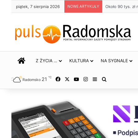
piątek, 7 sierpnia 2026
NOWE ARTYKUŁY
Życie bez alkoho
STRONA GŁÓWNA
Z ŻYCIA …
KULTURA
NA SYGNALE
℃
21
Facebook
X
YouTube
Instagram
Sidebar
Szukaj
Radomsko