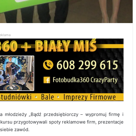
eklama
a młodzieży „Bądź przedsiębiorczy – wypromuj firmę i
nkursu przygotowywali spoty reklamowe firm, prezentacje
 siebie zawód.