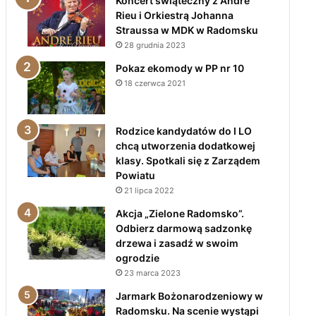
Koncert świąteczny z André
Rieu i Orkiestrą Johanna
Straussa w MDK w Radomsku
28 grudnia 2023
Pokaz ekomody w PP nr 10
18 czerwca 2021
Rodzice kandydatów do I LO
chcą utworzenia dodatkowej
klasy. Spotkali się z Zarządem
Powiatu
21 lipca 2022
Akcja „Zielone Radomsko”.
Odbierz darmową sadzonkę
drzewa i zasadź w swoim
ogrodzie
23 marca 2023
Jarmark Bożonarodzeniowy w
Radomsku. Na scenie wystąpi