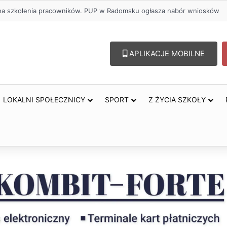
lu – lepszy wybór. Radomsko włącza się w Miesiąc Trzeźwości
APLIKACJE MOBILNE
LOKALNI SPOŁECZNICY
SPORT
Z ŻYCIA SZKOŁY