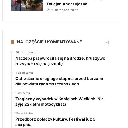
Felicjan Andrzejczak
29 listopada 2022
NAJCZĘŚCIEJ KOMENTOWANE
56 minut temu
Naczepa przewróciła się na drodze. Kruszywo
rozsypało się na jezdnię
1 dzień temu
Ostrzeżenie drugiego stopnia przed burzami
dla powiatu radomszczańskiego
2 dni temu
Tragiczny wypadek w Kobielach Wielkich. Nie
żyje 22-letni motocyklista
19 godzin temu
Przedbórz połączy kultury. Festiwal już 9
sierpnia