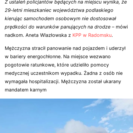
Z ustaleń policjantów będących na miejscu wynika, że
29-letni mieszkaniec województwa podlaskiego
kierując samochodem osobowym nie dostosował
prędkości do warunków panujących na drodze
– mówi
nadkom. Aneta Wlazłowska z
KPP w Radomsku
.
Mężczyzna stracił panowanie nad pojazdem i uderzył
w bariery energochłonne. Na miejsce wezwano
pogotowie ratunkowe, które udzieliło pomocy
medycznej uczestnikom wypadku. Żadna z osób nie
wymagała hospitalizacji. Mężczyzna został ukarany
mandatem karnym