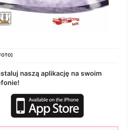
[FOTO]
Około 90 tys. zł na szkolenia pracowników.
PUP w Radomsku ogłasza nabór wniosków
staluj naszą aplikację na swoim
efonie!
Życie bez alkoholu – lepszy wybór.
Radomsko włącza się w Miesiąc
Trzeźwości
119 km/h w terenie zabudowanym. 37-
latek stracił prawo jazdy i zapłaci 4 tys. zł