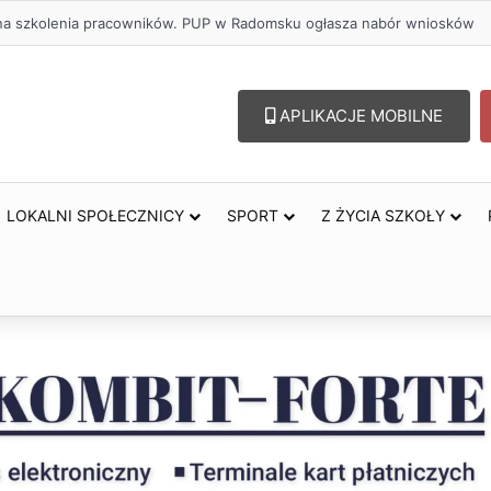
lu – lepszy wybór. Radomsko włącza się w Miesiąc Trzeźwości
APLIKACJE MOBILNE
LOKALNI SPOŁECZNICY
SPORT
Z ŻYCIA SZKOŁY