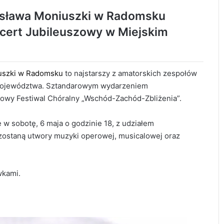
isława Moniuszki w Radomsku
ncert Jubileuszowy w Miejskim
uszki w Radomsku
to najstarszy z amatorskich zespołów
o województwa. Sztandarowym wydarzeniem
wy Festiwal Chóralny „Wschód-Zachód-Zbliżenia”.
 w sobotę, 6 maja o godzinie 18, z udziałem
ostaną utwory muzyki operowej, musicalowej oraz
wkami.