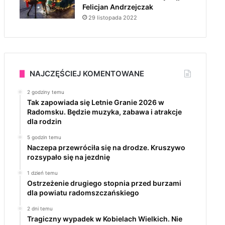
Felicjan Andrzejczak
29 listopada 2022
NAJCZĘŚCIEJ KOMENTOWANE
2 godziny temu
Tak zapowiada się Letnie Granie 2026 w
Radomsku. Będzie muzyka, zabawa i atrakcje
dla rodzin
5 godzin temu
Naczepa przewróciła się na drodze. Kruszywo
rozsypało się na jezdnię
1 dzień temu
Ostrzeżenie drugiego stopnia przed burzami
dla powiatu radomszczańskiego
2 dni temu
Tragiczny wypadek w Kobielach Wielkich. Nie