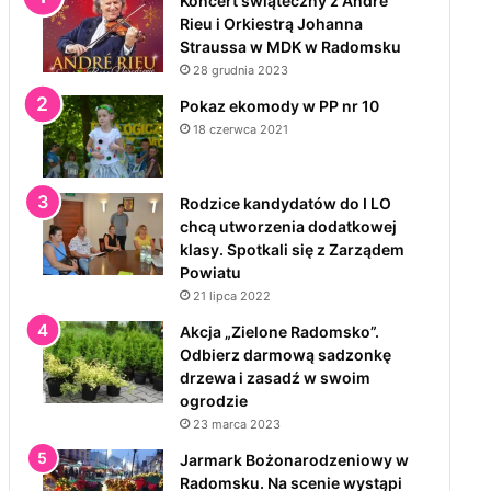
Koncert świąteczny z André
Rieu i Orkiestrą Johanna
Straussa w MDK w Radomsku
28 grudnia 2023
Pokaz ekomody w PP nr 10
18 czerwca 2021
Rodzice kandydatów do I LO
chcą utworzenia dodatkowej
klasy. Spotkali się z Zarządem
Powiatu
21 lipca 2022
Akcja „Zielone Radomsko”.
Odbierz darmową sadzonkę
drzewa i zasadź w swoim
ogrodzie
23 marca 2023
Jarmark Bożonarodzeniowy w
Radomsku. Na scenie wystąpi