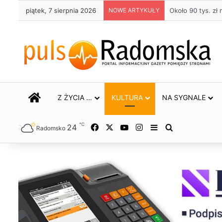
piątek, 7 sierpnia 2026
NOWE ARTYKUŁY
Życie bez alkoho
STRONA GŁÓWNA
Z ŻYCIA …
KULTURA
NA SYGNALE
℃
24
Facebook
X
YouTube
Instagram
Sidebar
Szukaj
Radomsko