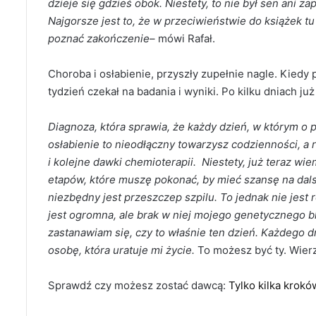
dzieje się gdzieś obok. Niestety, to nie był sen ani z
Najgorsze jest to, że w przeciwieństwie do książek tu
poznać zakończenie
– mówi Rafał.
Choroba i osłabienie, przyszły zupełnie nagle. Kiedy p
tydzień czekał na badania i wyniki. Po kilku dniach już
Diagnoza, która sprawia, że każdy dzień, w którym o 
osłabienie to nieodłączny towarzysz codzienności, a
i kolejne dawki chemioterapii. Niestety, już teraz wie
etapów, które muszę pokonać, by mieć szansę na dal
niezbędny jest przeszczep szpilu. To jednak nie jest 
jest ogromna, ale brak w niej mojego genetycznego bl
zastanawiam się, czy to właśnie ten dzień. Każdego d
osobę, która uratuje mi życie.
To możesz być ty. Wierz
Sprawdź czy możesz zostać dawcą:
Tylko kilka krokó