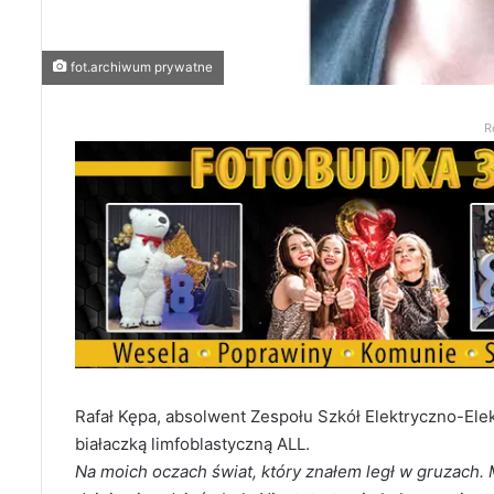
fot.archiwum prywatne
R
Rafał Kępa, absolwent Zespołu Szkół Elektryczno-Elek
białaczką limfoblastyczną ALL.
Na moich oczach świat, który znałem legł w gruzach. 