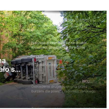
samochodem. Trafiła do szpitala
Tak zapowiada się Letnie Granie 2026 w
Radomsku. Będzie muzyka, zabawa i
atrakcje dla rodzin
Naczepa przewróciła się na drodze.
Kruszywo rozsypało się na jezdnię
na
Przedbórz połączy kultury. Festiwal już 9
ło się
sierpnia
Ostrzeżenie drugiego stopnia przed
burzami dla powiatu radomszczańskiego
Tragiczny wypadek w Kobielach Wielkich.