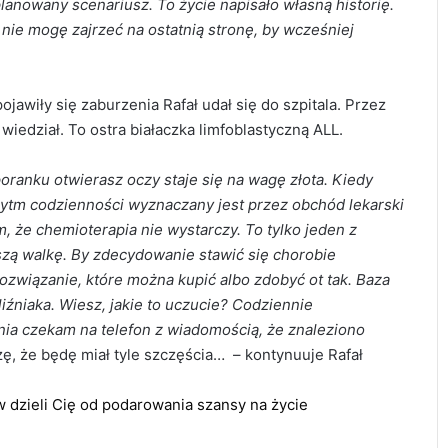
aplanowany scenariusz. To życie napisało własną historię.
 nie mogę zajrzeć na ostatnią stronę, by wcześniej
ojawiły się zaburzenia Rafał udał się do szpitala. Przez
 wiedział. To ostra białaczka limfoblastyczną ALL.
poranku otwierasz oczy staje się na wagę złota. Kiedy
 rytm codzienności wyznaczany jest przez obchód lekarski
m, że chemioterapia nie wystarczy. To tylko jeden z
szą walkę. By zdecydowanie stawić się chorobie
rozwiązanie, które można kupić albo zdobyć ot tak. Baza
iźniaka. Wiesz, jakie to uczucie? Codziennie
nia czekam na telefon z wiadomością, że znaleziono
ę, że będę miał tyle szczęścia… – kontynuuje Rafał
w dzieli Cię od podarowania szansy na życie