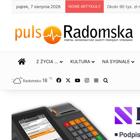
piątek, 7 sierpnia 2026
NOWE ARTYKUŁY
Życie bez alkoho
STRONA GŁÓWNA
Z ŻYCIA …
KULTURA
NA SYGNALE
℃
18
Facebook
X
YouTube
Instagram
Sidebar
Szukaj
Radomsko