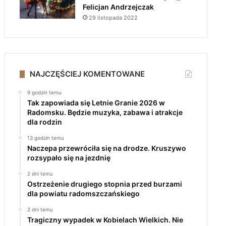
Felicjan Andrzejczak
29 listopada 2022
NAJCZĘŚCIEJ KOMENTOWANE
9 godzin temu
Tak zapowiada się Letnie Granie 2026 w
Radomsku. Będzie muzyka, zabawa i atrakcje
dla rodzin
13 godzin temu
Naczepa przewróciła się na drodze. Kruszywo
rozsypało się na jezdnię
2 dni temu
Ostrzeżenie drugiego stopnia przed burzami
dla powiatu radomszczańskiego
2 dni temu
Tragiczny wypadek w Kobielach Wielkich. Nie