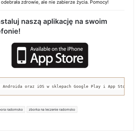
 odebrała zdrowie, ale nie zabierze życia. Pomocy!
staluj naszą aplikację na swoim
Około 90 tys. zł na szkolenia pracowników.
efonie!
PUP w Radomsku ogłasza nabór wniosków
Życie bez alkoholu – lepszy wybór.
Radomsko włącza się w Miesiąc
Trzeźwości
119 km/h w terenie zabudowanym. 37-
latek stracił prawo jazdy i zapłaci 4 tys. zł
a Androida oraz iOS w sklepach Google Play i App Store.
Trwa remont przejazdów kolejowych.
zbora radomsko
zborka na leczenie radomsko
Zmieniły się trasy autobusów MPK w
Radomsku
Rowerzystka ranna po zderzeniu z