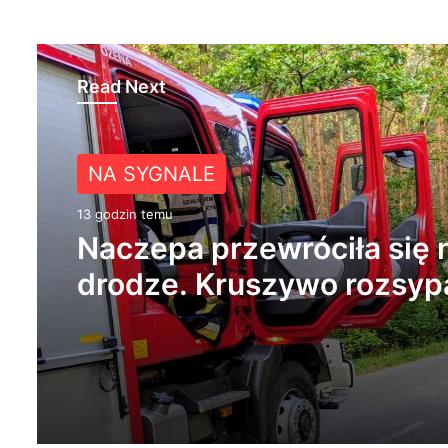
Read Next
NA SYGNALE
13 godzin temu
Naczepa przewróciła się 
drodze. Kruszywo rozsypa
na jezdnię