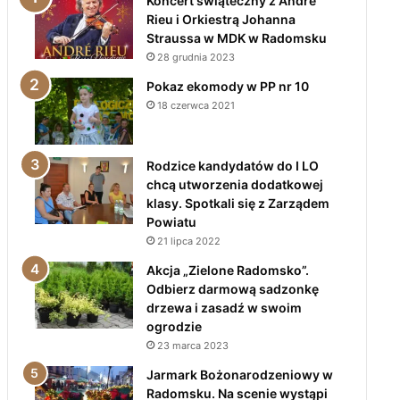
Koncert świąteczny z André
Rieu i Orkiestrą Johanna
Straussa w MDK w Radomsku
28 grudnia 2023
Pokaz ekomody w PP nr 10
18 czerwca 2021
Rodzice kandydatów do I LO
chcą utworzenia dodatkowej
klasy. Spotkali się z Zarządem
Powiatu
21 lipca 2022
Akcja „Zielone Radomsko”.
Odbierz darmową sadzonkę
drzewa i zasadź w swoim
ogrodzie
23 marca 2023
Jarmark Bożonarodzeniowy w
Radomsku. Na scenie wystąpi