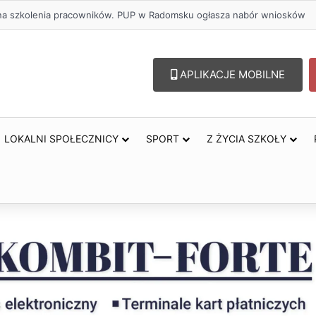
lu – lepszy wybór. Radomsko włącza się w Miesiąc Trzeźwości
APLIKACJE MOBILNE
LOKALNI SPOŁECZNICY
SPORT
Z ŻYCIA SZKOŁY