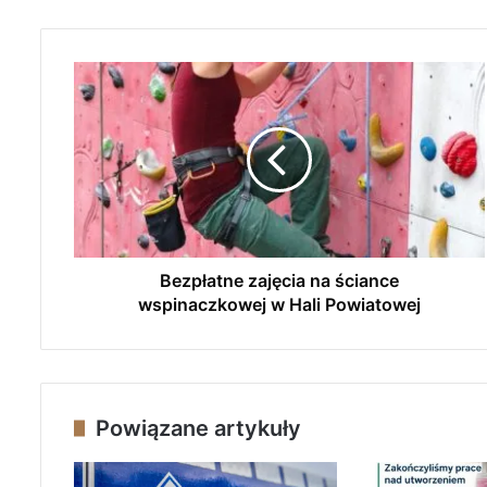
B
e
z
p
ł
a
t
n
e
z
Bezpłatne zajęcia na ściance
a
wspinaczkowej w Hali Powiatowej
j
ę
c
i
a
Powiązane artykuły
n
a
ś