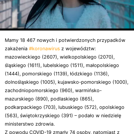
Mamy 18 467 nowych i potwierdzonych przypadków
zakażenia
#koronawirus
z województw:
mazowieckiego (2607), wielkopolskiego (2070),
śląskiego (1611), lubelskiego (1511), małopolskiego
(1444), pomorskiego (1139), łódzkiego (1136),
dolnośląskiego (1005), kujawsko-pomorskiego (1000),
zachodniopomorskiego (960), warmińsko-
mazurskiego (890), podlaskiego (865),
podkarpackiego (703), lubuskiego (572), opolskiego
(563), świętokrzyskiego (391) – podało w niedzielę
ministerstwo zdrowia.
Z powodu COVID-19 zmarły 74 osoby, natomiast z