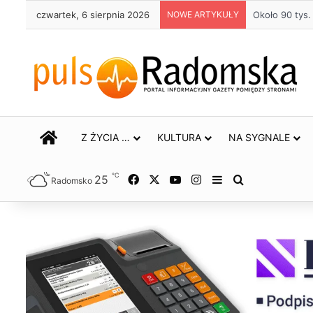
czwartek, 6 sierpnia 2026
NOWE ARTYKUŁY
Życie bez alkoh
STRONA GŁÓWNA
Z ŻYCIA …
KULTURA
NA SYGNALE
℃
25
Facebook
X
YouTube
Instagram
Sidebar
Szukaj
Radomsko