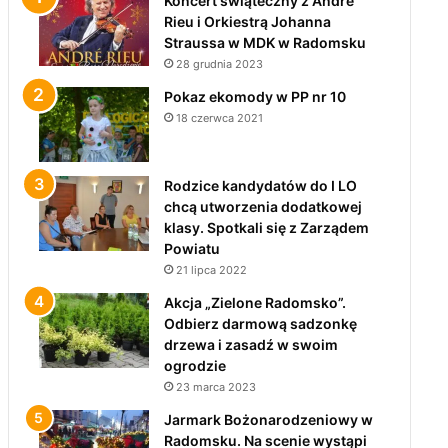
Koncert świąteczny z André
Rieu i Orkiestrą Johanna
Straussa w MDK w Radomsku
28 grudnia 2023
Pokaz ekomody w PP nr 10
18 czerwca 2021
Rodzice kandydatów do I LO
chcą utworzenia dodatkowej
klasy. Spotkali się z Zarządem
Powiatu
21 lipca 2022
Akcja „Zielone Radomsko”.
Odbierz darmową sadzonkę
drzewa i zasadź w swoim
ogrodzie
23 marca 2023
Jarmark Bożonarodzeniowy w
Radomsku. Na scenie wystąpi