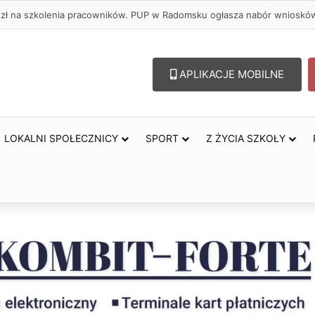
olu – lepszy wybór. Radomsko włącza się w Miesiąc Trzeźwości
APLIKACJE MOBILNE
LOKALNI SPOŁECZNICY
SPORT
Z ŻYCIA SZKOŁY