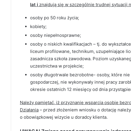
lat i
znajdują się w szczególnie trudnej sytuacji 
osoby po 50 roku życia;
kobiety;
osoby niepełnosprawne;
osoby o niskich kwalifikacjach – tj. do wykszta
liceum profilowane, technikum, uzupełniające li
zasadnicza szkoła zawodowa. Poziom uzyskanego
uczestnictwa w projekcie;
osoby długotrwale bezrobotne- osoby, które nie b
gospodarczej, nie wykonywały innej pracy zarob
okresie ostatnich 12 miesięcy od dnia przystąpie
Należy pamiętać, iż przyznanie wsparcia osobie bez
Działania
– przed złożeniem wniosku o dotację należ
o obowiązkowej wizycie u doradcy klienta.