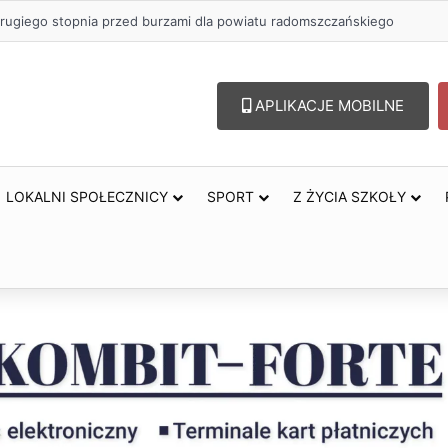
 zł na szkolenia pracowników. PUP w Radomsku ogłasza nabór wnioskó
APLIKACJE MOBILNE
LOKALNI SPOŁECZNICY
SPORT
Z ŻYCIA SZKOŁY