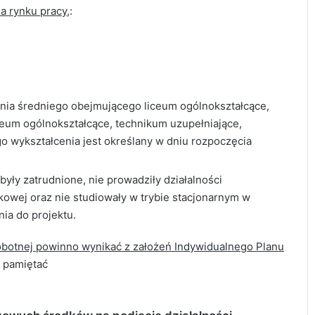
na rynku pracy,
:
łcenia średniego obejmującego liceum ogólnokształcące,
ceum ogólnokształcące, technikum uzupełniające,
 wykształcenia jest określany w dniu rozpoczęcia
yły zatrudnione, nie prowadziły działalności
kowej oraz nie studiowały w trybie stacjonarnym w
nia do projektu.
robotnej powinno wynikać z założeń Indywidualnego Planu
y pamiętać