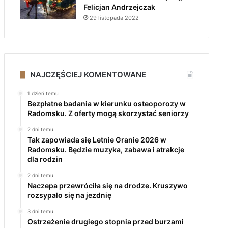
Felicjan Andrzejczak
29 listopada 2022
NAJCZĘŚCIEJ KOMENTOWANE
1 dzień temu
Bezpłatne badania w kierunku osteoporozy w
Radomsku. Z oferty mogą skorzystać seniorzy
2 dni temu
Tak zapowiada się Letnie Granie 2026 w
Radomsku. Będzie muzyka, zabawa i atrakcje
dla rodzin
2 dni temu
Naczepa przewróciła się na drodze. Kruszywo
rozsypało się na jezdnię
3 dni temu
Ostrzeżenie drugiego stopnia przed burzami