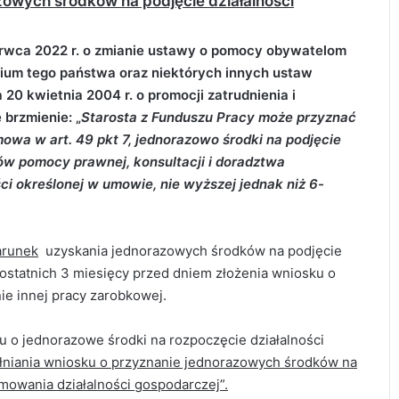
wych środków na podjęcie działalności
erwca 2022 r. o zmianie ustawy o pomocy obywatelom
rium tego państwa oraz niektórych innych ustaw
 20 kwietnia 2004 r. o promocji zatrudnienia i
 brzmienie: „
Starosta z Funduszu Pracy może
przyznać
wa w art. 49 pkt 7, jednorazowo środki na podjęcie
tów pomocy prawnej, konsultacji i doradztwa
ci określonej w umowie, nie wyższej jednak niż 6-
arunek
uzyskania jednorazowych środków na podjęcie
 ostatnich 3 miesięcy przed dniem złożenia wniosku o
ie innej pracy zarobkowej.
o jednorazowe środki na rozpoczęcie działalności
ełniania wniosku o przyznanie jednorazowych środków na
mowania działalności gospodarczej”.