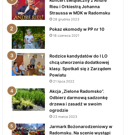
Koncert świąteczny z André
Rieu i Orkiestrą Johanna
Straussa w MDK w Radomsku
28 grudnia 2023
Pokaz ekomody w PP nr 10
18 czerwca 2021
Rodzice kandydatów do I LO
chcą utworzenia dodatkowej
klasy. Spotkali się z Zarządem
Powiatu
21 lipca 2022
Akcja „Zielone Radomsko”.
Odbierz darmową sadzonkę
drzewa i zasadź w swoim
ogrodzie
23 marca 2023
Jarmark Bożonarodzeniowy w
Radomsku. Na scenie wystąpi