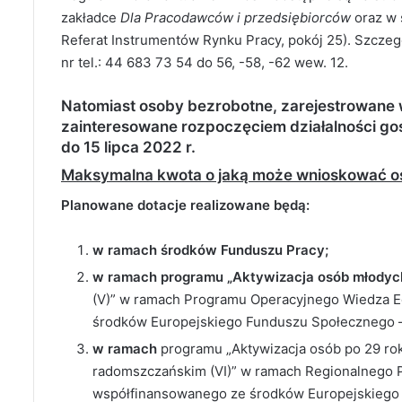
zakładce
Dla Pracodawców i przedsiębiorców
oraz w 
Referat Instrumentów Rynku Pracy, pokój 25). Szcz
nr tel.: 44 683 73 54 do 56, -58, -62 wew. 12.
Natomiast osoby bezrobotne, zarejestrowane
zainteresowane rozpoczęciem działalności gos
do 15 lipca 2022 r.
Maksymalna kwota o jaką może wnioskować oso
Planowane dotacje realizowane będą:
w ramach środków Funduszu Pracy;
w ramach programu „Aktywizacja osób młody
(V)” w ramach Programu Operacyjnego Wiedza 
środków Europejskiego Funduszu Społecznego 
w ramach
programu „Aktywizacja osób po 29 ro
radomszczańskim (VI)” w ramach Regionalnego
współfinansowanego ze środków Europejskiego