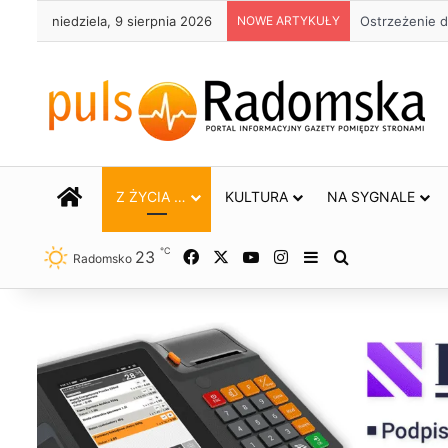
niedziela, 9 sierpnia 2026
NOWE ARTYKUŁY
Około 90 tys.
STRONA GŁÓWNA
Z ŻYCIA …
KULTURA
NA SYGNALE
℃
23
Facebook
X
YouTube
Instagram
Sidebar
Szukaj
Radomsko