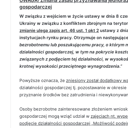
UWAGA! Zmiana zasad przyznawania jednorazo
gospodarczej
W związku z wejściem w życie ustawy w dnia 8 cz
Ukrainy w związku z konfliktem zbrojnym na teryto
zmianie ulega zapis art. 46 ust. 1 pkt 2
ustawy z dnia
instytucjach rynku pracy. Otrzymuje on następujące
bezrobotnemu lub poszukującemu pracy, o którym mo
działalności gospodarczej, w tym na pokrycie kosz
związanych z podjęciem tej działalności, w wysokoś
krotnej wysokości przeciętnego wynagrodzenia.”
Powyższe oznacza, że
zniesiony został
dodatkowy w
działalności gospodarczej tj. pozostawanie w okresie
przyznanie środków bez zatrudnienia i niewykonywan
Osoby bezrobotne zainteresowane złożeniem wniosku 
gospodarczej mogą wziąć udział w
zajęciach nt. wyp
podjęcie działalności gospodarczej „Możliwość podej