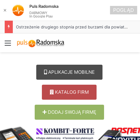
Puls Radomska
POGLĄD
✕
DARMOWY
In Google Play
Około 90 tys. zł na szkolenia pracowników. PUP w Radomsku ogłasza nabór wniosków
Menu
APLIKACJE MOBILNE
KATALOG FIRM
DODAJ SWOJĄ FIRMĘ