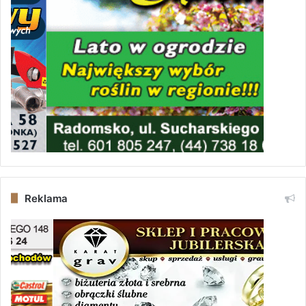
R
Ó
W
N
O
Ś
C
I
[
F
O
T
O
Reklama
]