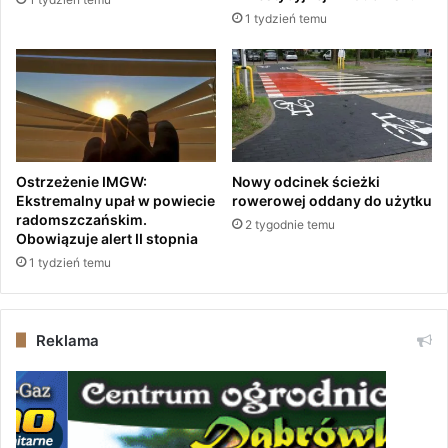
N
1 tydzień temu
Y
,
C
Z
Y
L
I
K
Ostrzeżenie IMGW:
Nowy odcinek ścieżki
O
Ekstremalny upał w powiecie
rowerowej oddany do użytku
Darmowa aplikacja dostępna do ściągnięcia na Andro
N
radomszczańskim.
2 tygodnie temu
T
Obowiązuje alert II stopnia
R
1 tydzień temu
A
D
O
Reklama
M
A
R
S
Z
U