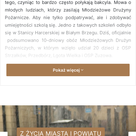
tego, czyniąc to bardzo często połykają bakcyla. Mowa o
młodych ludziach, którzy zasilają Młodzieżowe Drużyny
Pożarnicze. Aby nie tylko podpatrywać, ale i zdobywać
umiejętności szkolą się. Jedno z takowych szkoleń odbyło
się w Stanicy Harcerskiej w Białym Brzegu. Dziś, oficjalnie
podsumowano 10-dniowy obóz Młodzieżowych Drużyn
Pożarniczych, w którym wzięło udział 20 dzieci z OSP
Strzałków, Przedbórz, Lgota Wielka i OSP Zuzowa.
Pokaż więcej
Jak mówi prezes OSP Strzałków Michał Olczyk czas
młodzieży, był całkowicie wypełniony zajęciami
doszkalającymi z pierwszej pomocy przedmedycznej,
technik pożarniczych, ratownictwa wysokościowego, oraz
technicznego.
Z ŻYCIA MIASTA I POWIATU