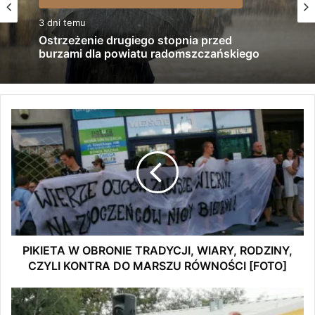
3 dni temu
Ostrzeżenie drugiego stopnia przed
burzami dla powiatu radomszczańskiego
P
I
K
I
Starosta Beata Pokora wraz z mł. bryg. Andrzejem Kuna z
E
radomszczańskiej straży pożarnej oraz wójtem gminy
T
A
Radomsko Romanem Radczycem wręczyła dyplomy i
W
upominki przygotowane dla młodych druhen i druhów z
O
Ochotniczych Straży Pożarnych biorących udział w
B
PIKIETA W OBRONIE TRADYCJI, WIARY, RODZINY,
zgrupowaniu.
R
CZYLI KONTRA DO MARSZU RÓWNOŚCI [FOTO]
O
N
P
I
O