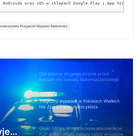
zaawansowane badania i zabiegi
a Androida oraz iOS w sklepach Google Play i App Store.
Jubileuszowe Święto Miodu przyciągnęło
tłumy do Gomunic
owarzystwo Przyjaciół Muzeum Radomsko
Ostrzeżenie drugiego stopnia przed
burzami dla powiatu radomszczańskiego
Tragiczny wypadek w Kobielach Wielkich.
Nie żyje 22-letni motocyklista
Około 90 tys. zł na szkolenia pracowników.
PUP w Radomsku ogłasza nabór wniosków
nia
Życie bez alkoholu – lepszy wybór.
domsku
Radomsko włącza się w Miesiąc