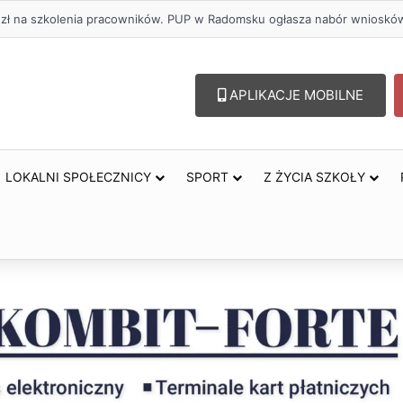
oholu – lepszy wybór. Radomsko włącza się w Miesiąc Trzeźwości
APLIKACJE MOBILNE
LOKALNI SPOŁECZNICY
SPORT
Z ŻYCIA SZKOŁY