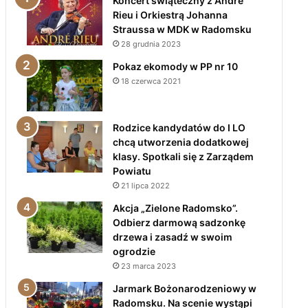
Koncert świąteczny z André
Rieu i Orkiestrą Johanna
Straussa w MDK w Radomsku
28 grudnia 2023
Pokaz ekomody w PP nr 10
18 czerwca 2021
Rodzice kandydatów do I LO
chcą utworzenia dodatkowej
klasy. Spotkali się z Zarządem
Powiatu
21 lipca 2022
Akcja „Zielone Radomsko”.
Odbierz darmową sadzonkę
drzewa i zasadź w swoim
ogrodzie
23 marca 2023
Jarmark Bożonarodzeniowy w
Radomsku. Na scenie wystąpi