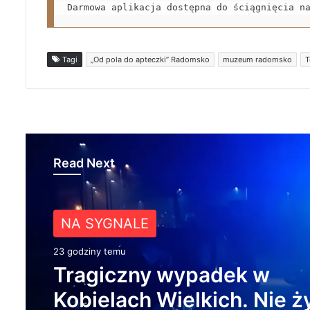
Darmowa aplikacja dostępna do ściągnięcia n
Tagi
„Od pola do apteczki” Radomsko
muzeum radomsko
T
Read Next
Z ŻYCIA MIASTA
NA SYGNALE
1 dzień temu
Około 90 tys. zł na szkole
23 godziny temu
pracowników. PUP w Ra