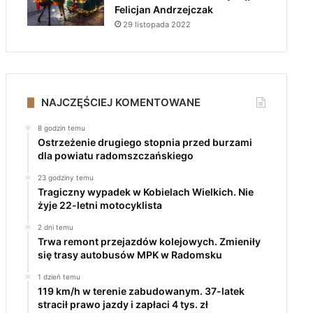
Felicjan Andrzejczak
29 listopada 2022
NAJCZĘŚCIEJ KOMENTOWANE
8 godzin temu
Ostrzeżenie drugiego stopnia przed burzami
dla powiatu radomszczańskiego
23 godziny temu
Tragiczny wypadek w Kobielach Wielkich. Nie
żyje 22-letni motocyklista
2 dni temu
Trwa remont przejazdów kolejowych. Zmieniły
się trasy autobusów MPK w Radomsku
1 dzień temu
119 km/h w terenie zabudowanym. 37-latek
stracił prawo jazdy i zapłaci 4 tys. zł