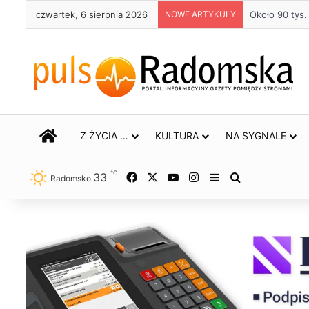
czwartek, 6 sierpnia 2026
NOWE ARTYKUŁY
Życie bez alk
STRONA GŁÓWNA
Z ŻYCIA …
KULTURA
NA SYGNALE
℃
33
Facebook
X
YouTube
Instagram
Sidebar
Szukaj
Radomsko