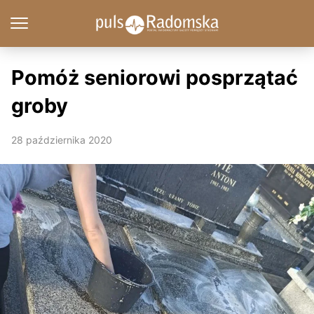
Pomóż seniorowi posprzątać
groby
28 października 2020