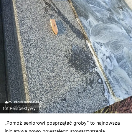
fot.Perspektywy
„Pomóż seniorowi posprzątać groby” to najnowsza
inicjatywa nowo powstałego stowarzyszenia