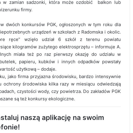
a w zamian sadzonki, która może ozdobić balkon lub
izerunku firmy.
ków dwóch konkursów PGK, ogłoszonych w tym roku dla
iepotrzebnych urządzeń w szkołach z Radomska i okolic.
re ręce” wzięło udział 6 szkół z terenu powiatu
siące kilogramów zużytego elektrosprzętu – informuje A.
lnych miała też po raz pierwszy okazję do udziału w
butelek, papieru, kubków i innych odpadków powstały
wartość użytkową – dodaje.
, jako firma przyjazna środowisku, bardzo intensywnie
łu ochrony środowiska kilka razy w miesiącu odwiedzają
dpadach, czystości wody, czy powietrza. Do zakładów PGK
łaszane są też konkursy ekologiczne.
AQUARA świętuje 5. urodziny. Będą
staluj naszą aplikację na swoim
atrakcje dla całych rodzin
efonie!