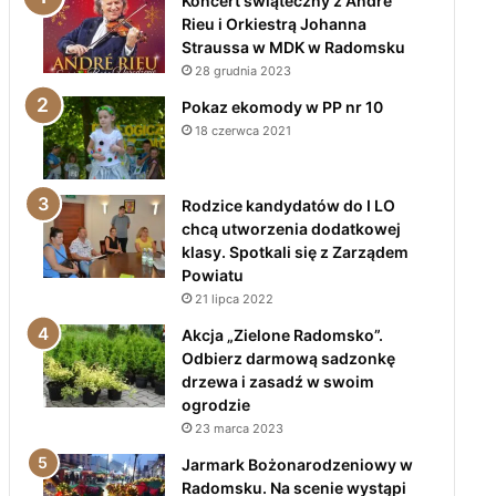
Koncert świąteczny z André
Rieu i Orkiestrą Johanna
Straussa w MDK w Radomsku
28 grudnia 2023
Pokaz ekomody w PP nr 10
18 czerwca 2021
Rodzice kandydatów do I LO
chcą utworzenia dodatkowej
klasy. Spotkali się z Zarządem
Powiatu
21 lipca 2022
Akcja „Zielone Radomsko”.
Odbierz darmową sadzonkę
drzewa i zasadź w swoim
ogrodzie
23 marca 2023
Jarmark Bożonarodzeniowy w
Radomsku. Na scenie wystąpi