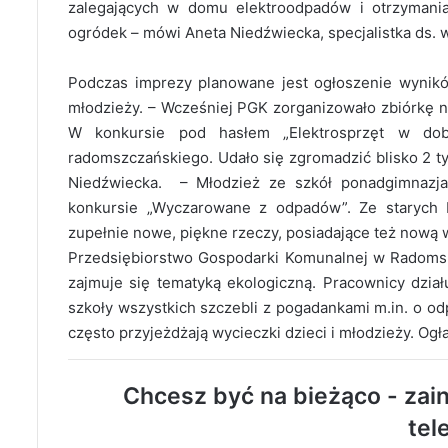
zalegających w domu elektroodpadów i otrzymani
ogródek – mówi Aneta Niedźwiecka, specjalistka ds. w
Podczas imprezy planowane jest ogłoszenie wyni
młodzieży. – Wcześniej PGK zorganizowało zbiórkę n
W konkursie pod hasłem „Elektrosprzęt w dob
radomszczańskiego. Udało się zgromadzić blisko 2 ty
Niedźwiecka. – Młodzież ze szkół ponadgimnazja
konkursie „Wyczarowane z odpadów”. Ze starych 
zupełnie nowe, piękne rzeczy, posiadające też nową 
Przedsiębiorstwo Gospodarki Komunalnej w Radomsku
zajmuje się tematyką ekologiczną. Pracownicy dzia
szkoły wszystkich szczebli z pogadankami m.in. o o
często przyjeżdżają wycieczki dzieci i młodzieży. Og
Chcesz być na bieżąco - zain
tel