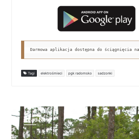
Darmowa aplikacja dostępna do ściągnięcia n
Tagi
elektrośmieci
pgk radomsko
sadzonki
Read Next