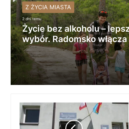
Z ŻYCIA MIASTA
Z ŻYCIA MIASTA
2 dni temu
Życie bez alkoholu – leps
2 dni temu
wybór. Radomsko włącza 
Miesiąc Trzeźwości
Trwa remont przejazdów
kolejowych. Zmieniły się 
autobusów MPK w Radom
N
O
W
I