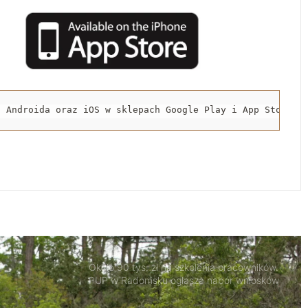
1 sierpnia o godzinie „W” zawyją syreny w
Radomsku
Zakończył się drugi etap rozbudowy strefy
inwestycyjnej w Radomsku
a Androida oraz iOS w sklepach Google Play i App Store.
Nowy odcinek ścieżki rowerowej oddany
do użytku
Stypendium dla studentów medycyny w
Radomsku. Nabór wniosków już trwa
Około 90 tys. zł na szkolenia pracowników.
PUP w Radomsku ogłasza nabór wniosków