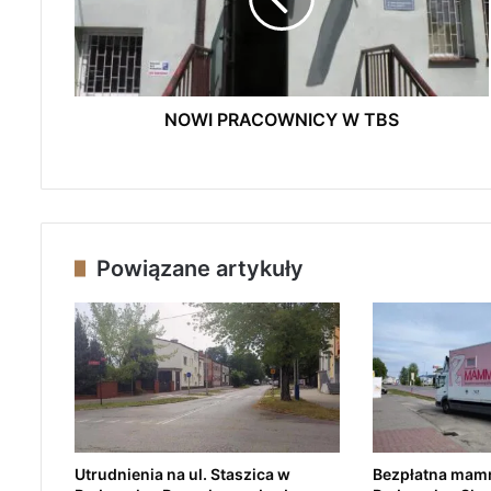
P
R
A
C
O
W
NOWI PRACOWNICY W TBS
N
I
C
Y
W
T
Powiązane artykuły
B
S
Utrudnienia na ul. Staszica w
Bezpłatna mam