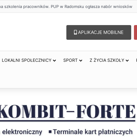
lu – lepszy wybór. Radomsko włącza się w Miesiąc Trzeźwości
APLIKACJE MOBILNE
LOKALNI SPOŁECZNICY
SPORT
Z ŻYCIA SZKOŁY