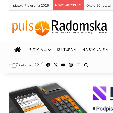
piątek, 7 sierpnia 2026
NOWE ARTYKUŁY
Życie bez alkoho
STRONA GŁÓWNA
Z ŻYCIA …
KULTURA
NA SYGNALE
℃
22
Facebook
X
YouTube
Instagram
Sidebar
Szukaj
Radomsko