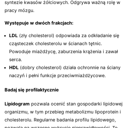
syntezie kwasów żółciowych. Odgrywa ważną rolę w
pracy mózgu.
Występuje w dwóch frakcjach:
LDL
(zły cholesterol) odpowiada za odkładanie się
cząsteczek cholesterolu w ścianach tętnic.
Powoduje miażdżycę, zaburzenia krążenia i zawał
serca.
HDL
(dobry cholesterol) działa ochronnie na ściany
naczyń i pełni funkcje przeciwmiażdżycowe.
Badaj się profilaktycznie
Lipidogram
pozwala ocenić stan gospodarki lipidowej
organizmu,
w tym przebieg metabolizmu lipoprotein i
cholesterolu
. Regularne badania profilu lipidowego,
pozwala na wczesne wykrycie nieprawidłowości. To