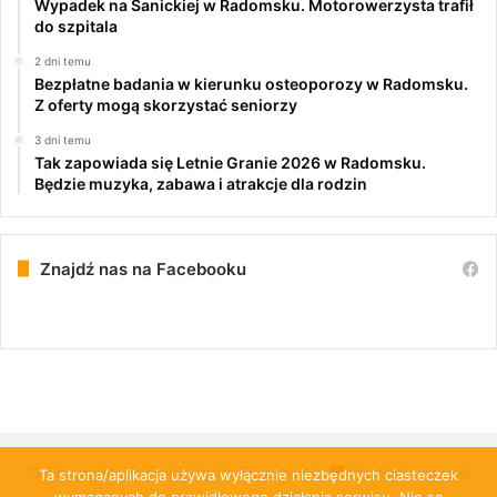
Wypadek na Sanickiej w Radomsku. Motorowerzysta trafił
do szpitala
2 dni temu
Bezpłatne badania w kierunku osteoporozy w Radomsku.
Z oferty mogą skorzystać seniorzy
3 dni temu
Tak zapowiada się Letnie Granie 2026 w Radomsku.
Będzie muzyka, zabawa i atrakcje dla rodzin
Znajdź nas na Facebooku
© Copyright 2026, All Rights Reserved |
PulsRadomska.pl
Ta strona/aplikacja używa wyłącznie niezbędnych ciasteczek