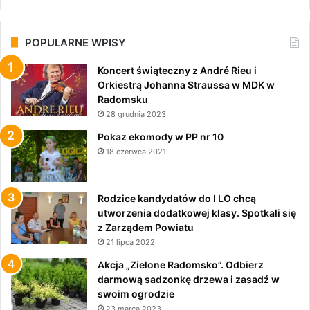
POPULARNE WPISY
Koncert świąteczny z André Rieu i
Orkiestrą Johanna Straussa w MDK w
Radomsku
28 grudnia 2023
Pokaz ekomody w PP nr 10
18 czerwca 2021
Rodzice kandydatów do I LO chcą
utworzenia dodatkowej klasy. Spotkali się
z Zarządem Powiatu
21 lipca 2022
Akcja „Zielone Radomsko”. Odbierz
darmową sadzonkę drzewa i zasadź w
swoim ogrodzie
23 marca 2023