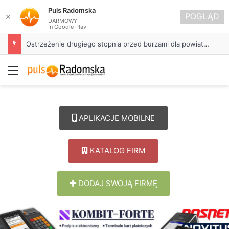
Puls Radomska
POGLĄD
✕
DARMOWY
In Google Play
Ostrzeżenie drugiego stopnia przed burzami dla powiatu radomszczańskiego
Menu
APLIKACJE MOBILNE
KATALOG FIRM
DODAJ SWOJĄ FIRMĘ