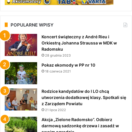
POPULARNE WPISY
Koncert świąteczny z André Rieu i
Orkiestrą Johanna Straussa w MDK w
Radomsku
28 grudnia 2023
Pokaz ekomody w PP nr 10
18 czerwca 2021
Rodzice kandydatów do I LO chcą
utworzenia dodatkowej klasy. Spotkali się
z Zarządem Powiatu
21 lipca 2022
Akcja „Zielone Radomsko”. Odbierz
darmową sadzonkę drzewa i zasadź w
swoim ogrodzie