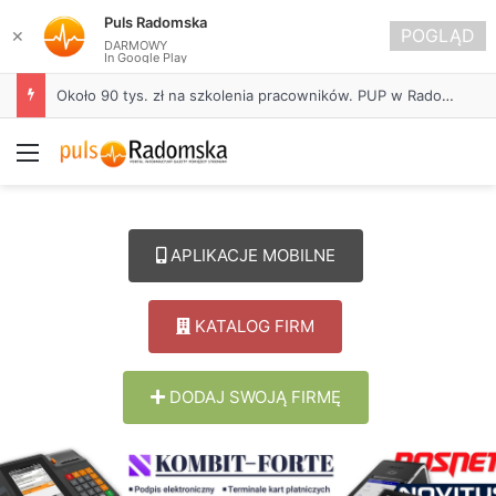
Puls Radomska
POGLĄD
✕
DARMOWY
In Google Play
Życie bez alkoholu – lepszy wybór. Radomsko włącza się w Miesiąc Trzeźwości
Menu
APLIKACJE MOBILNE
KATALOG FIRM
DODAJ SWOJĄ FIRMĘ