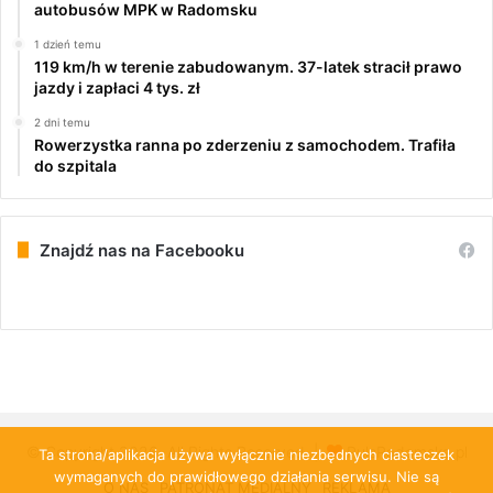
autobusów MPK w Radomsku
1 dzień temu
119 km/h w terenie zabudowanym. 37-latek stracił prawo
jazdy i zapłaci 4 tys. zł
2 dni temu
Rowerzystka ranna po zderzeniu z samochodem. Trafiła
do szpitala
Znajdź nas na Facebooku
© Copyright 2026, All Rights Reserved |
PulsRadomska.pl
Ta strona/aplikacja używa wyłącznie niezbędnych ciasteczek
wymaganych do prawidłowego działania serwisu. Nie są
O NAS
PATRONAT MEDIALNY
REKLAMA