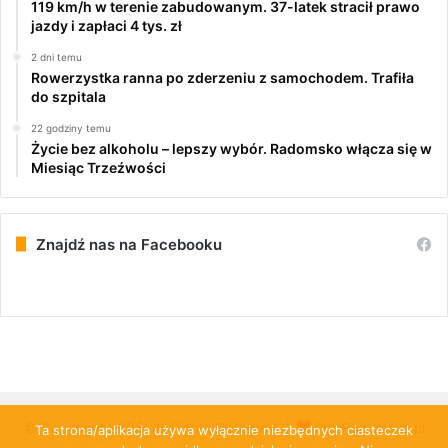
119 km/h w terenie zabudowanym. 37-latek stracił prawo
jazdy i zapłaci 4 tys. zł
2 dni temu
Rowerzystka ranna po zderzeniu z samochodem. Trafiła
do szpitala
22 godziny temu
Życie bez alkoholu – lepszy wybór. Radomsko włącza się w
Miesiąc Trzeźwości
Znajdź nas na Facebooku
© Copyright 2026, All Rights Reserved |
PulsRadomska.pl
Ta strona/aplikacja używa wyłącznie niezbędnych ciasteczek