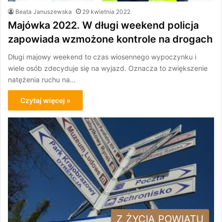
Beata Januszewska
29 kwietnia 2022
Majówka 2022. W długi weekend policja
zapowiada wzmożone kontrole na drogach
Długi majowy weekend to czas wiosennego wypoczynku i
wiele osób zdecyduje się na wyjazd. Oznacza to zwiększenie
natężenia ruchu na…
Czytaj więcej »
Z ŻYCIA POWIATU