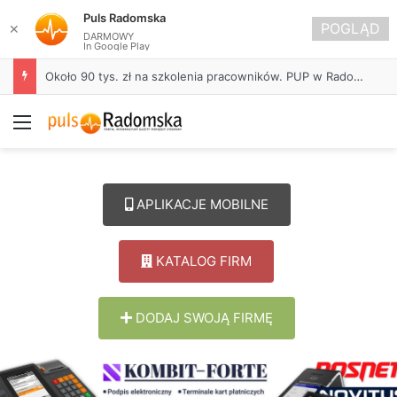
Puls Radomska
POGLĄD
✕
DARMOWY
In Google Play
Około 90 tys. zł na szkolenia pracowników. PUP w Radomsku ogłasza nabór wniosków
Menu
APLIKACJE MOBILNE
KATALOG FIRM
DODAJ SWOJĄ FIRMĘ