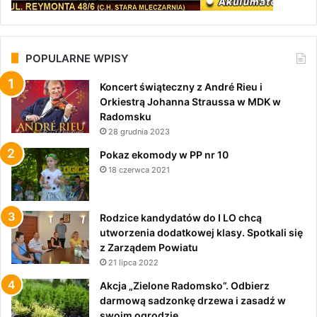
POPULARNE WPISY
Koncert świąteczny z André Rieu i
Orkiestrą Johanna Straussa w MDK w
Radomsku
28 grudnia 2023
Pokaz ekomody w PP nr 10
18 czerwca 2021
Rodzice kandydatów do I LO chcą
utworzenia dodatkowej klasy. Spotkali się
z Zarządem Powiatu
21 lipca 2022
Akcja „Zielone Radomsko”. Odbierz
darmową sadzonkę drzewa i zasadź w
swoim ogrodzie