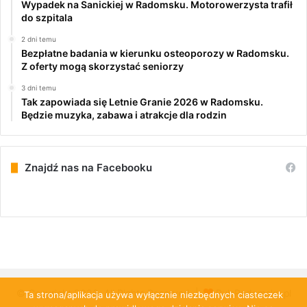
Wypadek na Sanickiej w Radomsku. Motorowerzysta trafił
do szpitala
2 dni temu
Bezpłatne badania w kierunku osteoporozy w Radomsku.
Z oferty mogą skorzystać seniorzy
3 dni temu
Tak zapowiada się Letnie Granie 2026 w Radomsku.
Będzie muzyka, zabawa i atrakcje dla rodzin
Znajdź nas na Facebooku
© Copyright 2026, All Rights Reserved |
PulsRadomska.pl
Ta strona/aplikacja używa wyłącznie niezbędnych ciasteczek