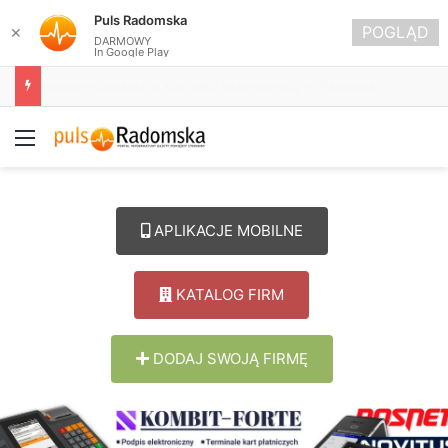
Puls Radomska
POGLĄD
✕
DARMOWY
In Google Play
Ostrzeżenie drugiego stopnia przed burzami dla powiatu radomszczańskiego
Menu
APLIKACJE MOBILNE
KATALOG FIRM
DODAJ SWOJĄ FIRMĘ