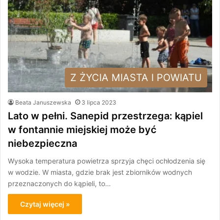
Z ŻYCIA MIASTA I POWIATU
Beata Januszewska
3 lipca 2023
Lato w pełni. Sanepid przestrzega: kąpiel
w fontannie miejskiej może być
niebezpieczna
Wysoka temperatura powietrza sprzyja chęci ochłodzenia się
w wodzie. W miasta, gdzie brak jest zbiorników wodnych
przeznaczonych do kąpieli, to…
Czytaj więcej »