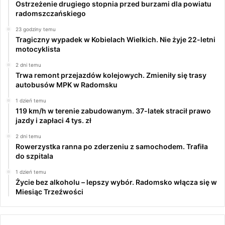
Ostrzeżenie drugiego stopnia przed burzami dla powiatu
radomszczańskiego
23 godziny temu
Tragiczny wypadek w Kobielach Wielkich. Nie żyje 22-letni
motocyklista
2 dni temu
Trwa remont przejazdów kolejowych. Zmieniły się trasy
autobusów MPK w Radomsku
1 dzień temu
119 km/h w terenie zabudowanym. 37-latek stracił prawo
jazdy i zapłaci 4 tys. zł
2 dni temu
Rowerzystka ranna po zderzeniu z samochodem. Trafiła
do szpitala
1 dzień temu
Życie bez alkoholu – lepszy wybór. Radomsko włącza się w
Miesiąc Trzeźwości