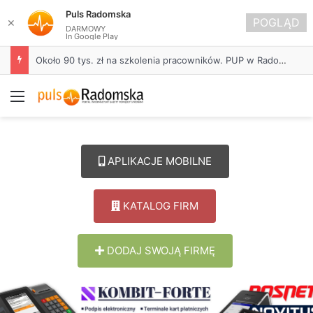
Puls Radomska
POGLĄD
✕
DARMOWY
In Google Play
Około 90 tys. zł na szkolenia pracowników. PUP w Radomsku ogłasza nabór wniosków
Menu
APLIKACJE MOBILNE
KATALOG FIRM
DODAJ SWOJĄ FIRMĘ