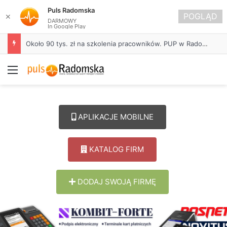
Puls Radomska
POGLĄD
✕
DARMOWY
In Google Play
Około 90 tys. zł na szkolenia pracowników. PUP w Radomsku ogłasza nabór wniosków
Menu
APLIKACJE MOBILNE
KATALOG FIRM
DODAJ SWOJĄ FIRMĘ