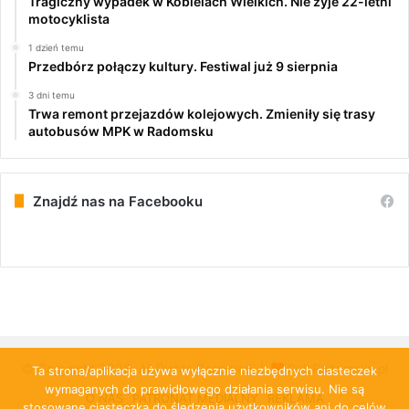
Tragiczny wypadek w Kobielach Wielkich. Nie żyje 22-letni
motocyklista
1 dzień temu
Przedbórz połączy kultury. Festiwal już 9 sierpnia
3 dni temu
Trwa remont przejazdów kolejowych. Zmieniły się trasy
autobusów MPK w Radomsku
Znajdź nas na Facebooku
© Copyright 2026, All Rights Reserved |
PulsRadomska.pl
Ta strona/aplikacja używa wyłącznie niezbędnych ciasteczek
wymaganych do prawidłowego działania serwisu. Nie są
O NAS
PATRONAT MEDIALNY
REKLAMA
stosowane ciasteczka do śledzenia użytkowników ani do celów