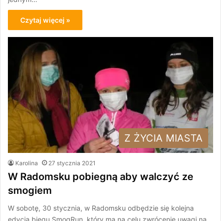
Czytaj więcej »
Z ŻYCIA MIASTA
Karolina
27 stycznia 2021
W Radomsku pobiegną aby walczyć ze
smogiem
W sobotę, 30 stycznia, w Radomsku odbędzie się kolejna
edycja biegu SmogRun, który ma na celu zwrócenie uwagi na