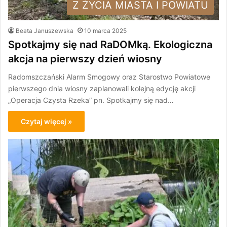
Z ŻYCIA MIASTA I POWIATU
Beata Januszewska
10 marca 2025
Spotkajmy się nad RaDOMką. Ekologiczna
akcja na pierwszy dzień wiosny
Radomszczański Alarm Smogowy oraz Starostwo Powiatowe
pierwszego dnia wiosny zaplanowali kolejną edycję akcji
„Operacja Czysta Rzeka” pn. Spotkajmy się nad…
Czytaj więcej »