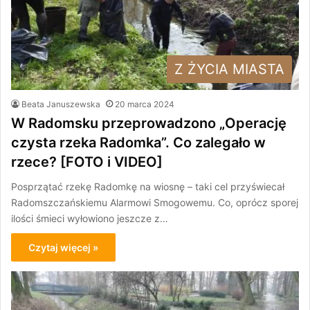
Z ŻYCIA MIASTA
Beata Januszewska
20 marca 2024
W Radomsku przeprowadzono „Operację
czysta rzeka Radomka”. Co zalegało w
rzece? [FOTO i VIDEO]
Posprzątać rzekę Radomkę na wiosnę – taki cel przyświecał
Radomszczańskiemu Alarmowi Smogowemu. Co, oprócz sporej
ilości śmieci wyłowiono jeszcze z…
Czytaj więcej »