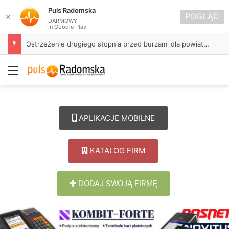
Puls Radomska
POGLĄD
✕
DARMOWY
In Google Play
Około 90 tys. zł na szkolenia pracowników. PUP w Radomsku ogłasza nabór wniosków
Menu
APLIKACJE MOBILNE
KATALOG FIRM
DODAJ SWOJĄ FIRMĘ