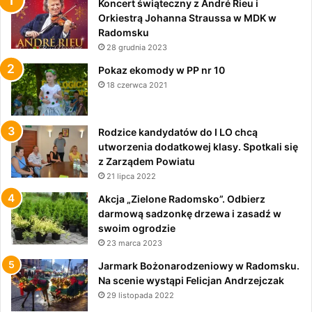
Koncert świąteczny z André Rieu i
Orkiestrą Johanna Straussa w MDK w
Radomsku
28 grudnia 2023
Pokaz ekomody w PP nr 10
18 czerwca 2021
Rodzice kandydatów do I LO chcą
utworzenia dodatkowej klasy. Spotkali się
z Zarządem Powiatu
21 lipca 2022
Akcja „Zielone Radomsko”. Odbierz
darmową sadzonkę drzewa i zasadź w
swoim ogrodzie
23 marca 2023
Jarmark Bożonarodzeniowy w Radomsku.
Na scenie wystąpi Felicjan Andrzejczak
29 listopada 2022