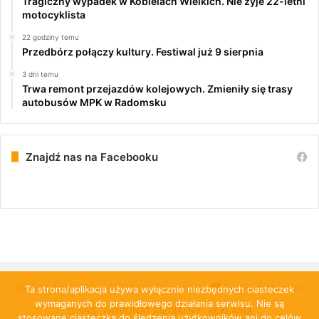
Tragiczny wypadek w Kobielach Wielkich. Nie żyje 22-letni
motocyklista
22 godziny temu
Przedbórz połączy kultury. Festiwal już 9 sierpnia
3 dni temu
Trwa remont przejazdów kolejowych. Zmieniły się trasy
autobusów MPK w Radomsku
Znajdź nas na Facebooku
© Copyright 2026, All Rights Reserved |
PulsRadomska.pl
Ta strona/aplikacja używa wyłącznie niezbędnych ciasteczek
wymaganych do prawidłowego działania serwisu. Nie są
O NAS
PATRONAT MEDIALNY
REKLAMA
stosowane ciasteczka do śledzenia użytkowników ani do celów