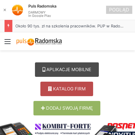
Puls Radomska
POGLĄD
✕
DARMOWY
In Google Play
Około 90 tys. zł na szkolenia pracowników. PUP w Radomsku ogłasza nabór wniosków
Menu
APLIKACJE MOBILNE
KATALOG FIRM
DODAJ SWOJĄ FIRMĘ