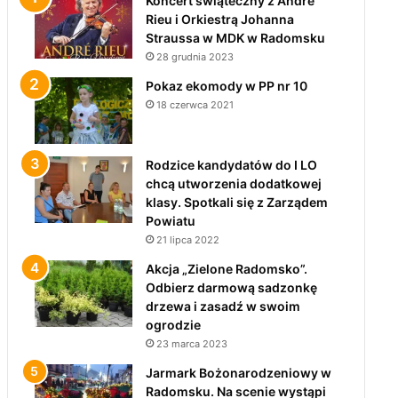
Koncert świąteczny z André
Rieu i Orkiestrą Johanna
Straussa w MDK w Radomsku
28 grudnia 2023
Pokaz ekomody w PP nr 10
18 czerwca 2021
Rodzice kandydatów do I LO
chcą utworzenia dodatkowej
klasy. Spotkali się z Zarządem
Powiatu
21 lipca 2022
Akcja „Zielone Radomsko”.
Odbierz darmową sadzonkę
drzewa i zasadź w swoim
ogrodzie
23 marca 2023
Jarmark Bożonarodzeniowy w
Radomsku. Na scenie wystąpi