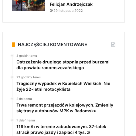
Felicjan Andrzejczak
29 listopada 2022
NAJCZĘŚCIEJ KOMENTOWANE
8 godzin temu
Ostrzeżenie drugiego stopnia przed burzami
dla powiatu radomszczańskiego
23 godziny temu
Tragiczny wypadek w Kobielach Wielkich. Nie
żyje 22-letni motocyklista
2 dni temu
Trwa remont przejazdów kolejowych. Zmieniły
się trasy autobusów MPK w Radomsku
1 dzień temu
119 km/h w terenie zabudowanym. 37-latek
stracił prawo jazdy i zapłaci 4 tys. zł