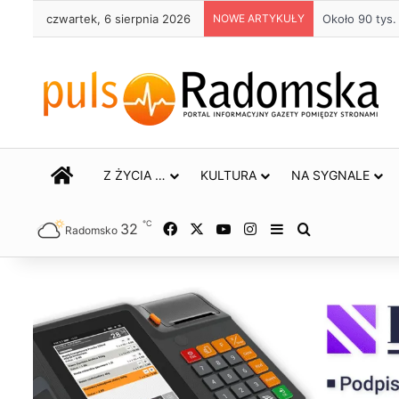
czwartek, 6 sierpnia 2026
NOWE ARTYKUŁY
Około 90 tys
STRONA GŁÓWNA
Z ŻYCIA …
KULTURA
NA SYGNALE
℃
32
Facebook
X
YouTube
Instagram
Sidebar
Szukaj
Radomsko