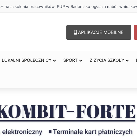
. zł na szkolenia pracowników. PUP w Radomsku ogłasza nabór wnioskó
APLIKACJE MOBILNE
LOKALNI SPOŁECZNICY
SPORT
Z ŻYCIA SZKOŁY