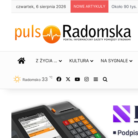
czwartek, 6 sierpnia 2026
NOWE ARTYKUŁY
Około 90 tys
STRONA GŁÓWNA
Z ŻYCIA …
KULTURA
NA SYGNALE
℃
33
Facebook
X
YouTube
Instagram
Sidebar
Szukaj
Radomsko