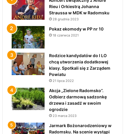
Koncert świąteczny z André
Rieu i Orkiestrą Johanna
Straussa w MDK w Radomsku
28 grudnia 2023
Pokaz ekomody w PP nr 10
18 czerwca 2021
Rodzice kandydatów do I LO
chcą utworzenia dodatkowej
klasy. Spotkali się z Zarządem
Powiatu
21 lipca 2022
Akcja „Zielone Radomsko”.
Odbierz darmową sadzonkę
drzewa i zasadź w swoim
ogrodzie
23 marca 2023
Jarmark Bożonarodzeniowy w
Radomsku. Na scenie wystąpi