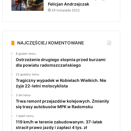
Felicjan Andrzejczak
29 listopada 2022
NAJCZĘŚCIEJ KOMENTOWANE
8 godzin temu
Ostrzeżenie drugiego stopnia przed burzami
dla powiatu radomszczańskiego
23 godziny temu
Tragiczny wypadek w Kobielach Wielkich. Nie
żyje 22-letni motocyklista
2 dni temu
Trwa remont przejazdów kolejowych. Zmieniły
się trasy autobusów MPK w Radomsku
1 dzień temu
119 km/h w terenie zabudowanym. 37-latek
stracił prawo jazdy i zapłaci 4 tys. zł