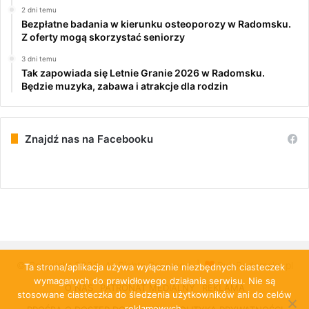
2 dni temu
Bezpłatne badania w kierunku osteoporozy w Radomsku.
Z oferty mogą skorzystać seniorzy
3 dni temu
Tak zapowiada się Letnie Granie 2026 w Radomsku.
Będzie muzyka, zabawa i atrakcje dla rodzin
Znajdź nas na Facebooku
© Copyright 2026, All Rights Reserved |
PulsRadomska.pl
Ta strona/aplikacja używa wyłącznie niezbędnych ciasteczek
wymaganych do prawidłowego działania serwisu. Nie są
O NAS
PATRONAT MEDIALNY
REKLAMA
stosowane ciasteczka do śledzenia użytkowników ani do celów
reklamowych.