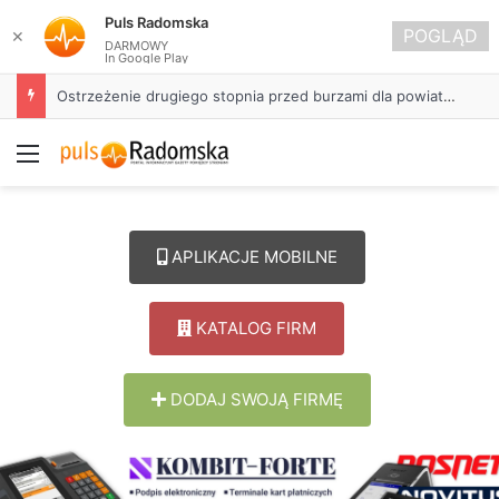
Puls Radomska
POGLĄD
✕
DARMOWY
In Google Play
Ostrzeżenie drugiego stopnia przed burzami dla powiatu radomszczańskiego
Menu
APLIKACJE MOBILNE
KATALOG FIRM
DODAJ SWOJĄ FIRMĘ