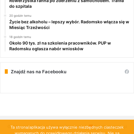
Rowerzystka ranna po zderzeniu z samochodem. Trafiła
do szpitala
20 godzin temu
Życie bez alkoholu – lepszy wybór. Radomsko włącza się w
Miesiąc Trzeźwości
18 godzin temu
Około 90 tys. zł na szkolenia pracowników. PUP w
Radomsku ogłasza nabór wniosków
Znajdź nas na Facebooku
© Copyright 2026, All Rights Reserved |
PulsRadomska.pl
Ta strona/aplikacja używa wyłącznie niezbędnych ciasteczek
wymaganych do prawidłowego działania serwisu. Nie są