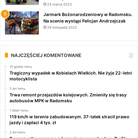
23 marca 2023
Jarmark Bożonarodzeniowy w Radomsku.
Na scenie wystąpi Felicjan Andrzejczak
29 listopada 2022
NAJCZĘŚCIEJ KOMENTOWANE
15 godzin temu
Tragiczny wypadek w Kobielach Wielkich. Nie żyje 22-letni
motocyklista
2 dni temu
Trwa remont przejazdów kolejowych. Zmieniły się trasy
autobusów MPK w Radomsku
1 dzień temu
119 km/h w terenie zabudowanym. 37-latek stracił prawo
jazdy i zapłaci 4 tys. zł
2 dni temu