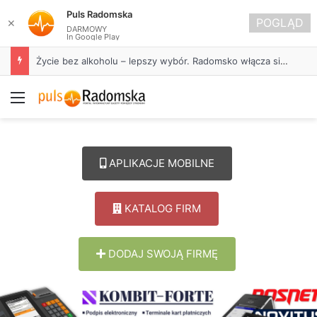
Puls Radomska
POGLĄD
✕
DARMOWY
In Google Play
Życie bez alkoholu – lepszy wybór. Radomsko włącza się w Miesiąc Trzeźwości
Menu
APLIKACJE MOBILNE
KATALOG FIRM
DODAJ SWOJĄ FIRMĘ