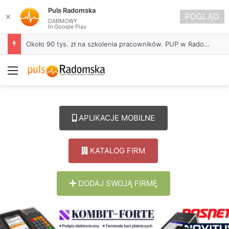
Puls Radomska
POGLĄD
✕
DARMOWY
In Google Play
Życie bez alkoholu – lepszy wybór. Radomsko włącza się w Miesiąc Trzeźwości
Menu
APLIKACJE MOBILNE
KATALOG FIRM
DODAJ SWOJĄ FIRMĘ