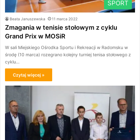
SPORT
Beata Januszewska
11 marca 2022
Zmagania w tenisie stołowym z cyklu
Grand Prix w MOSiR
W sali Miejskiego Ośrodka Sportu i Rekreacji w Radomsku w
środę (10 marca) rozegrano kolejny turniej tenisa stołowego z
cyklu…
Czytaj więcej »