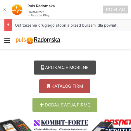
Puls Radomska
POGLĄD
✕
DARMOWY
In Google Play
Ostrzeżenie drugiego stopnia przed burzami dla powiatu radomszczańskiego
Menu
APLIKACJE MOBILNE
KATALOG FIRM
DODAJ SWOJĄ FIRMĘ