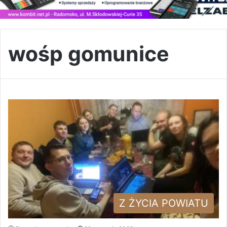
wośp gomunice
Z ŻYCIA POWIATU