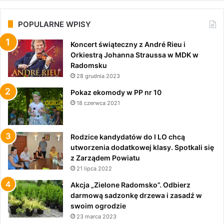
POPULARNE WPISY
Koncert świąteczny z André Rieu i
Orkiestrą Johanna Straussa w MDK w
Radomsku
28 grudnia 2023
Pokaz ekomody w PP nr 10
18 czerwca 2021
Rodzice kandydatów do I LO chcą
utworzenia dodatkowej klasy. Spotkali się
z Zarządem Powiatu
21 lipca 2022
Akcja „Zielone Radomsko”. Odbierz
darmową sadzonkę drzewa i zasadź w
swoim ogrodzie
23 marca 2023