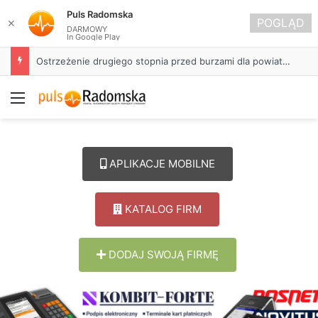
Puls Radomska
POGLĄD
✕
DARMOWY
In Google Play
Ostrzeżenie drugiego stopnia przed burzami dla powiatu radomszczańskiego
Menu
APLIKACJE MOBILNE
KATALOG FIRM
DODAJ SWOJĄ FIRMĘ