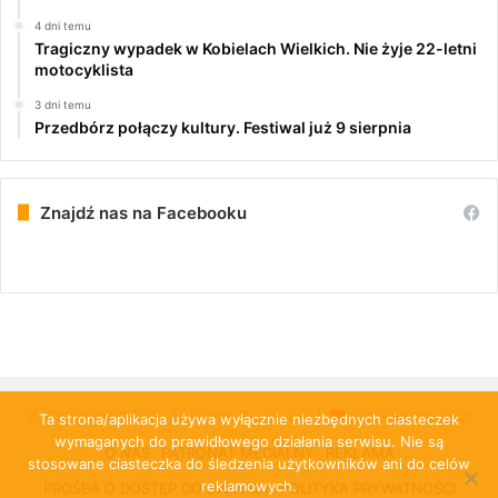
4 dni temu
Tragiczny wypadek w Kobielach Wielkich. Nie żyje 22-letni
motocyklista
3 dni temu
Przedbórz połączy kultury. Festiwal już 9 sierpnia
Znajdź nas na Facebooku
© Copyright 2026, All Rights Reserved |
PulsRadomska.pl
Ta strona/aplikacja używa wyłącznie niezbędnych ciasteczek
wymaganych do prawidłowego działania serwisu. Nie są
O NAS
PATRONAT MEDIALNY
REKLAMA
stosowane ciasteczka do śledzenia użytkowników ani do celów
reklamowych.
PROŚBA O DOSTĘP DO DANYCH
POLITYKA PRYWATNOŚCI