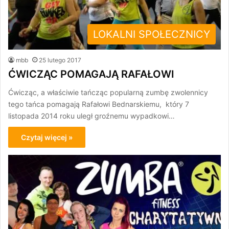
LOKALNI SPOŁECZNICY
mbb
25 lutego 2017
ĆWICZĄC POMAGAJĄ RAFAŁOWI
Ćwicząc, a właściwie tańcząc popularną zumbę zwolennicy
tego tańca pomagają Rafałowi Bednarskiemu, który 7
listopada 2014 roku uległ groźnemu wypadkowi…
Czytaj więcej »