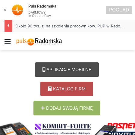
Puls Radomska
POGLĄD
✕
DARMOWY
In Google Play
Około 90 tys. zł na szkolenia pracowników. PUP w Radomsku ogłasza nabór wniosków
Menu
APLIKACJE MOBILNE
KATALOG FIRM
DODAJ SWOJĄ FIRMĘ