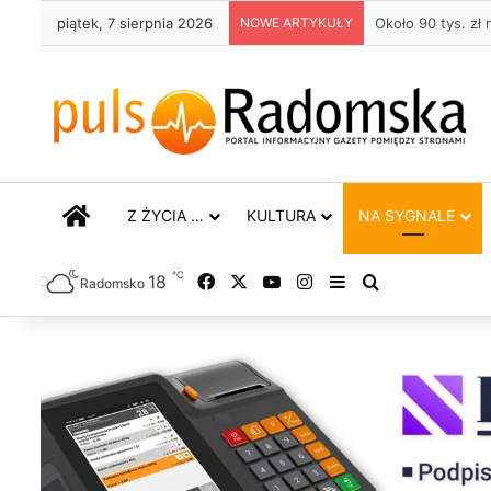
piątek, 7 sierpnia 2026
NOWE ARTYKUŁY
Życie bez alkoho
STRONA GŁÓWNA
Z ŻYCIA …
KULTURA
NA SYGNALE
℃
18
Facebook
X
YouTube
Instagram
Sidebar
Szukaj
Radomsko