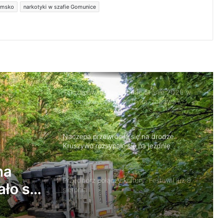
Rowerzystka ranna po zderzeniu z
omsko
narkotyki w szafie Gomunice
samochodem. Trafiła do szpitala
Tak zapowiada się Letnie Granie 2026 w
Radomsku. Będzie muzyka, zabawa i
atrakcje dla rodzin
Naczepa przewróciła się na drodze.
Kruszywo rozsypało się na jezdnię
Przedbórz połączy kultury. Festiwal już 9
sierpnia
Ostrzeżenie drugiego stopnia przed
y.
burzami dla powiatu radomszczańskiego