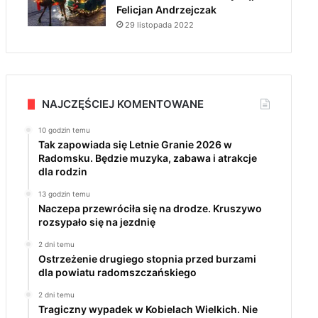
Felicjan Andrzejczak
29 listopada 2022
NAJCZĘŚCIEJ KOMENTOWANE
10 godzin temu
Tak zapowiada się Letnie Granie 2026 w
Radomsku. Będzie muzyka, zabawa i atrakcje
dla rodzin
13 godzin temu
Naczepa przewróciła się na drodze. Kruszywo
rozsypało się na jezdnię
2 dni temu
Ostrzeżenie drugiego stopnia przed burzami
dla powiatu radomszczańskiego
2 dni temu
Tragiczny wypadek w Kobielach Wielkich. Nie