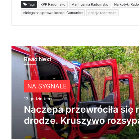
Tagi
KPP Radomsko
Marihuanna Radomsko
Narkotyki Rad
nielegalna uprrawa konopi Gomunice
policja radomsko
Read Next
KULTURA
NA SYGNALE
1 dzień temu
13 godzin temu
Przedbórz połączy kultur
Festiwal już 9 sierpnia