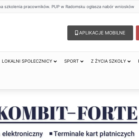
lu – lepszy wybór. Radomsko włącza się w Miesiąc Trzeźwości
APLIKACJE MOBILNE
LOKALNI SPOŁECZNICY
SPORT
Z ŻYCIA SZKOŁY