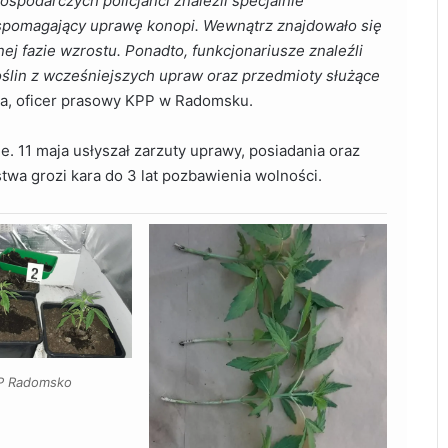
spodarczych policjanci znaleźli specjalnie
wspomagający uprawę konopi. Wewnątrz znajdowało się
ej fazie wzrostu. Ponadto, funkcjonariusze znaleźli
ślin z wcześniejszych upraw oraz przedmioty służące
a, oficer prasowy KPP w Radomsku.
. 11 maja usłyszał zarzuty uprawy, posiadania oraz
twa grozi kara do 3 lat pozbawienia wolności.
PP Radomsko