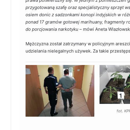
prawa potwierdziły się. W jednym z pomieszczeń go
przygotowaną szafę oraz specjalistyczny sprzęt 
osiem donic z sadzonkami konopi indyjskich w różn
ponad 17 gramów gotowej marihuany, fragmenty ro
do porcjowania narkotyku
– mówi Aneta Wlazłowsk
Mężczyzna został zatrzymany w policyjnym areszcie
udzielania nielegalnych używek. Za takie przestęps
fot. K