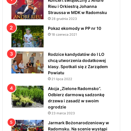
Koncert świąteczny z André
Rieu i Orkiestrą Johanna
Straussa w MDK w Radomsku
28 grudnia 2023
Pokaz ekomody w PP nr 10
18 czerwca 2021
Rodzice kandydatów do I LO
chcą utworzenia dodatkowej
klasy. Spotkali się z Zarządem
Powiatu
21 lipca 2022
Akcja „Zielone Radomsko”.
Odbierz darmową sadzonkę
drzewa i zasadź w swoim
ogrodzie
23 marca 2023
Jarmark Bożonarodzeniowy w
Radomsku. Na scenie wystąpi