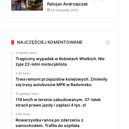
Felicjan Andrzejczak
29 listopada 2022
NAJCZĘŚCIEJ KOMENTOWANE
14 godzin temu
Tragiczny wypadek w Kobielach Wielkich. Nie
żyje 22-letni motocyklista
2 dni temu
Trwa remont przejazdów kolejowych. Zmieniły
się trasy autobusów MPK w Radomsku
22 godziny temu
119 km/h w terenie zabudowanym. 37-latek
stracił prawo jazdy i zapłaci 4 tys. zł
2 dni temu
Rowerzystka ranna po zderzeniu z
samochodem. Trafiła do szpitala