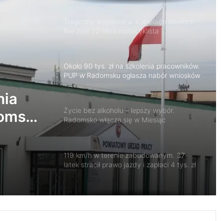
Tragiczny wypadek w Kobielach Wielkich.
Nie żyje 22-letni motocyklista
Około 90 tys. zł na szkolenia pracowników.
PUP w Radomsku ogłasza nabór wniosków
nia
Życie bez alkoholu – lepszy wybór.
domsku
Radomsko włącza się w Miesiąc
Trzeźwości
119 km/h w terenie zabudowanym. 37-
latek stracił prawo jazdy i zapłaci 4 tys. zł
Trwa remont przejazdów kolejowych.
Zmieniły się trasy autobusów MPK w
Radomsku