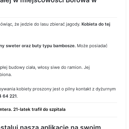
zkałej w miejscowości Borowa w
ówiąc, że jedzie do lasu zbierać jagody.
Kobieta do tej
arny sweter oraz buty typu bambosze.
Może posiadać
płej budowy ciała, włosy siwe do ramion. Jej
biona.
bywania kobiety proszony jest o pilny kontakt z dyżurnym
4 64 221
.
tera. 21-latek trafił do szpitala
staluj naszą aplikację na swoim