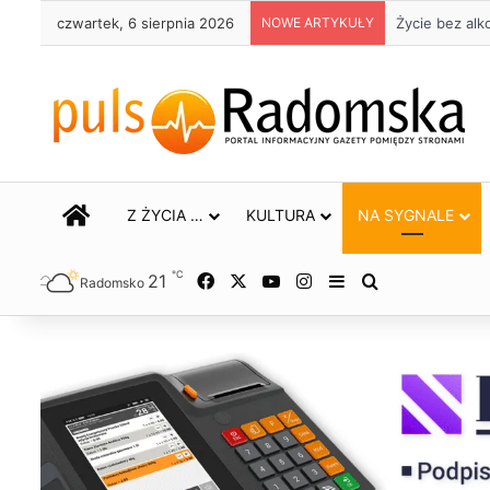
czwartek, 6 sierpnia 2026
NOWE ARTYKUŁY
Trwa remont 
STRONA GŁÓWNA
Z ŻYCIA …
KULTURA
NA SYGNALE
℃
21
Facebook
X
YouTube
Instagram
Sidebar
Szukaj
Radomsko