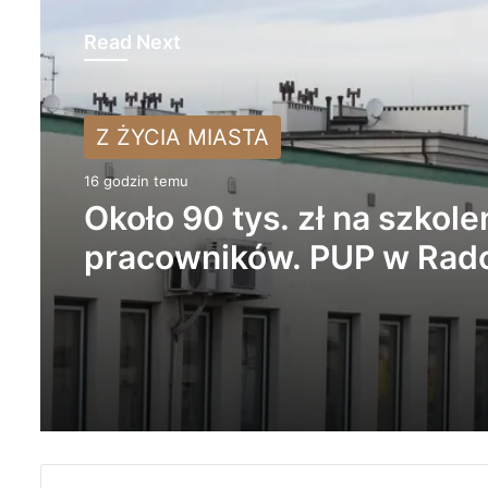
Read Next
Z ŻYCIA MIASTA
16 godzin temu
Około 90 tys. zł na szkole
pracowników. PUP w Ra
ogłasza nabór wniosków