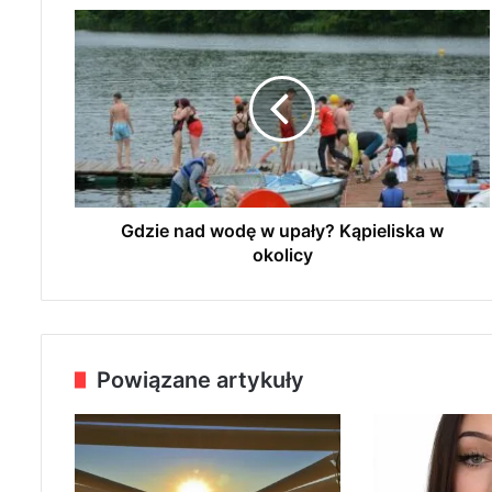
G
d
z
i
e
n
a
d
w
o
Gdzie nad wodę w upały? Kąpieliska w
d
okolicy
ę
w
u
p
a
Powiązane artykuły
ł
y
?
K
ą