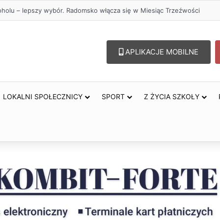
przejazdów kolejowych. Zmieniły się trasy autobusów MPK w Radomsku
APLIKACJE MOBILNE
LOKALNI SPOŁECZNICY
SPORT
Z ŻYCIA SZKOŁY