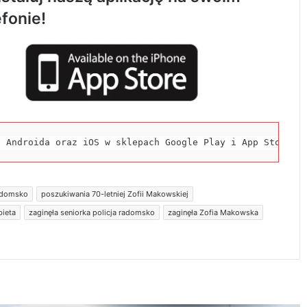
efonie!
Rowerzystka ranna po zderzeniu z
samochodem. Trafiła do szpitala
Spowodował śmiertelny wypadek i uciekł z
miejsca zdarzenia. 32-latek trafił do
aresztu
a Androida oraz iOS w sklepach Google Play i App Store.
Nowa Pracownia Endoskopii w szpitalu w
Radomsku. Będą wykonywane
zaawansowane badania i zabiegi
radomsko
poszukiwania 70-letniej Zofii Makowskiej
bieta
zaginęła seniorka policja radomsko
zaginęła Zofia Makowska
Jubileuszowe Święto Miodu przyciągnęło
tłumy do Gomunic
Motocyklista zderzył się z dzikim
zwierzęciem. Trafił do szpitala