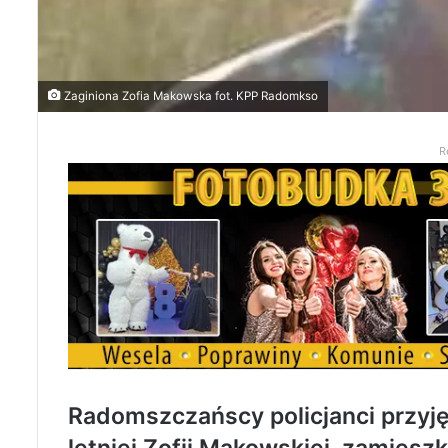
Zaginiona Zofia Makowska fot. KPP Radomkso
R
Radomszczańscy policjanci przyję