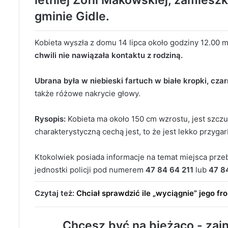
letniej Zofii Makowskiej, zamies
gminie Gidle.
Kobieta wyszła z domu 14 lipca około godziny 12.00 m
chwili nie nawiązała kontaktu z rodziną.
Ubrana była w niebieski fartuch w białe kropki, cz
także różowe nakrycie głowy.
Rysopis:
Kobieta ma około 150 cm wzrostu, jest szczu
charakterystyczną cechą jest, to że jest lekko przygar
Ktokolwiek posiada informacje na temat miejsca prze
jednostki policji pod numerem
47 84 64 211
lub
47 8
Czytaj też:
Chciał sprawdzić ile „wyciągnie” jego fron
Chcesz być na bieżąco - zain