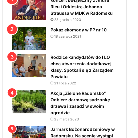
Koncert świąteczny z André
Rieu i Orkiestrą Johanna
Straussa w MDK w Radomsku
28 grudnia 2023
Pokaz ekomody w PP nr 10
18 czerwca 2021
Rodzice kandydatów do I LO
chcą utworzenia dodatkowej
klasy. Spotkali się z Zarządem
Powiatu
21 lipca 2022
Akcja „Zielone Radomsko”.
Odbierz darmową sadzonkę
drzewa i zasadź w swoim
ogrodzie
23 marca 2023
Jarmark Bożonarodzeniowy w
Radomsku. Na scenie wystąpi