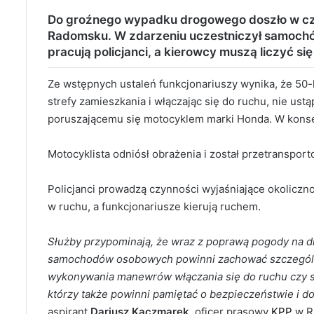
Do groźnego wypadku drogowego doszło w czw
Radomsku
. W zdarzeniu uczestniczył samoch
pracują policjanci, a kierowcy muszą liczyć się
Ze wstępnych ustaleń funkcjonariuszy wynika, że 50-
strefy zamieszkania i włączając się do ruchu, nie us
poruszającemu się motocyklem marki Honda. W konse
Motocyklista odniósł obrażenia i został przetransport
Policjanci prowadzą czynności wyjaśniające okoliczn
w ruchu, a funkcjonariusze kierują ruchem.
Służby przypominają, że wraz z poprawą pogody na d
samochodów osobowych powinni zachować szczególn
wykonywania manewrów włączania się do ruchu czy sk
którzy także powinni pamiętać o bezpieczeństwie i 
aspirant
Dariusz Kaczmarek
, oficer prasowy
KPP
w R