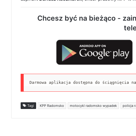
Chcesz być na bieżąco - zain
tel
Darmowa aplikacja dostępna do ściągnięcia n
Tagi
KPP Radomsko
motocykl radomsko wypadek
policja