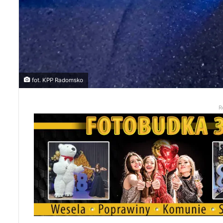
fot. KPP Radomsko
R