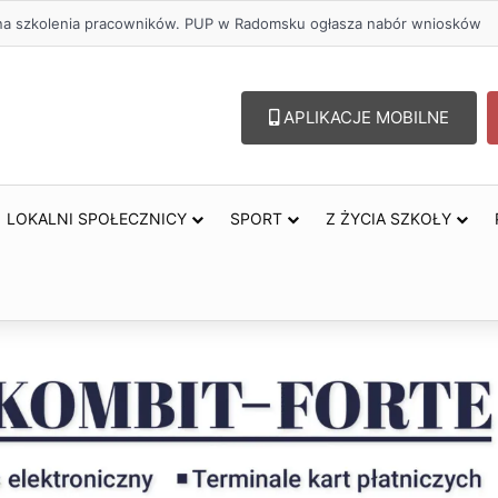
lu – lepszy wybór. Radomsko włącza się w Miesiąc Trzeźwości
APLIKACJE MOBILNE
LOKALNI SPOŁECZNICY
SPORT
Z ŻYCIA SZKOŁY