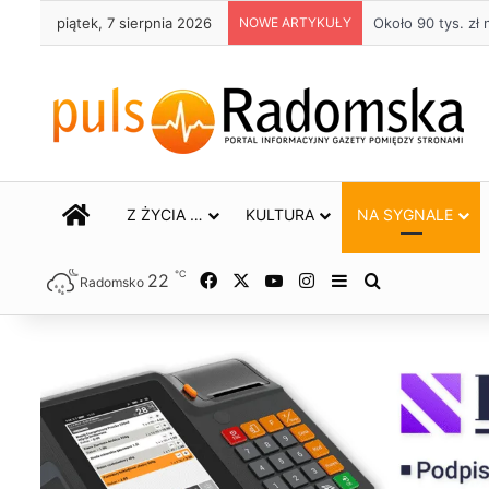
piątek, 7 sierpnia 2026
NOWE ARTYKUŁY
Życie bez alkoho
STRONA GŁÓWNA
Z ŻYCIA …
KULTURA
NA SYGNALE
℃
22
Facebook
X
YouTube
Instagram
Sidebar
Szukaj
Radomsko