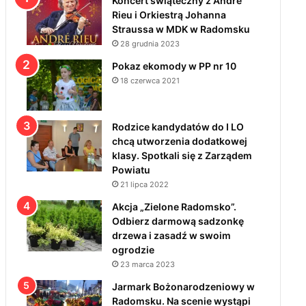
Koncert świąteczny z André
Rieu i Orkiestrą Johanna
Straussa w MDK w Radomsku
28 grudnia 2023
Pokaz ekomody w PP nr 10
18 czerwca 2021
Rodzice kandydatów do I LO
chcą utworzenia dodatkowej
klasy. Spotkali się z Zarządem
Powiatu
21 lipca 2022
Akcja „Zielone Radomsko”.
Odbierz darmową sadzonkę
drzewa i zasadź w swoim
ogrodzie
23 marca 2023
Jarmark Bożonarodzeniowy w
Radomsku. Na scenie wystąpi