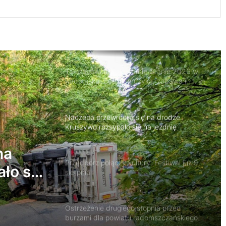
Tak zapowiada się Letnie Granie 2026 w
Radomsku. Będzie muzyka, zabawa i
atrakcje dla rodzin
Naczepa przewróciła się na drodze.
Kruszywo rozsypało się na jezdnię
Przedbórz połączy kultury. Festiwal już 9
sierpnia
y.
Ostrzeżenie drugiego stopnia przed
burzami dla powiatu radomszczańskiego
Tragiczny wypadek w Kobielach Wielkich.
na
Nie żyje 22-letni motocyklista