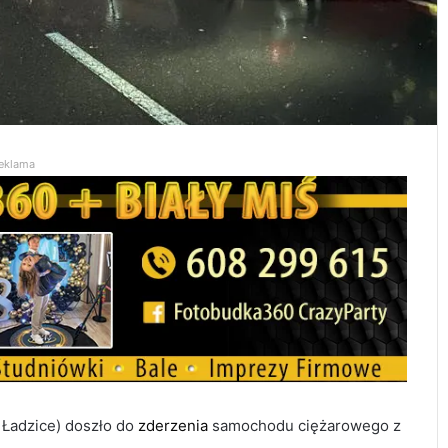
eklama
 Ładzice) doszło do
zderzenia
samochodu ciężarowego z