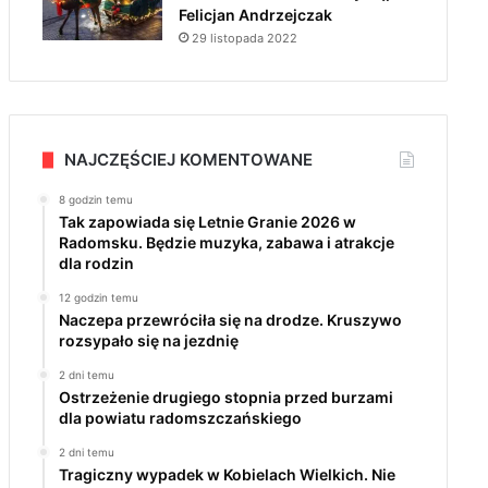
Felicjan Andrzejczak
29 listopada 2022
NAJCZĘŚCIEJ KOMENTOWANE
8 godzin temu
Tak zapowiada się Letnie Granie 2026 w
Radomsku. Będzie muzyka, zabawa i atrakcje
dla rodzin
12 godzin temu
Naczepa przewróciła się na drodze. Kruszywo
rozsypało się na jezdnię
2 dni temu
Ostrzeżenie drugiego stopnia przed burzami
dla powiatu radomszczańskiego
2 dni temu
Tragiczny wypadek w Kobielach Wielkich. Nie