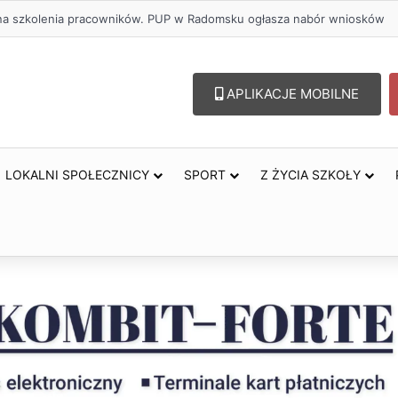
lu – lepszy wybór. Radomsko włącza się w Miesiąc Trzeźwości
APLIKACJE MOBILNE
LOKALNI SPOŁECZNICY
SPORT
Z ŻYCIA SZKOŁY