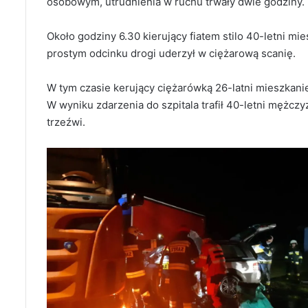
osobowym, utrudnienia w ruchu trwały dwie godziny.
Około godziny 6.30 kierujący fiatem stilo 40-letni mi
prostym odcinku drogi uderzył w ciężarową scanię.
W tym czasie kerujący ciężarówką 26-latni mieszkan
W wyniku zdarzenia do szpitala trafił 40-letni mężc
trzeźwi.