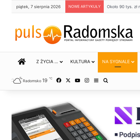
piątek, 7 sierpnia 2026
NOWE ARTYKUŁY
Życie bez alkoho
STRONA GŁÓWNA
Z ŻYCIA …
KULTURA
NA SYGNALE
℃
19
Facebook
X
YouTube
Instagram
Sidebar
Szukaj
Radomsko