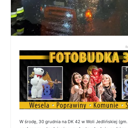
R
W środę, 30 grudnia na DK 42 w Woli Jedlińskiej (gm.